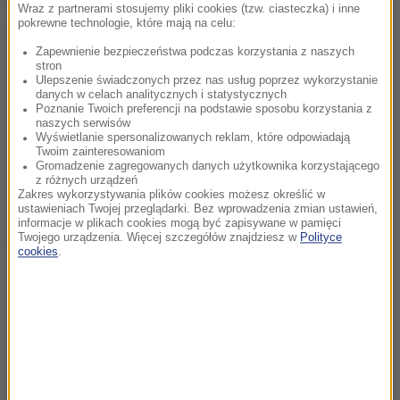
Prezydent zaznaczył, że likwidacja obowiązku
Wraz z partnerami stosujemy pliki cookies (tzw. ciasteczka) i inne
pokrewne technologie, które mają na celu:
posiadania wiz nie jest końcem, lecz kontynuacją
Zapewnienie bezpieczeństwa podczas korzystania z naszych
reform w jego kraju.
stron
Ulepszenie świadczonych przez nas usług poprzez wykorzystanie
danych w celach analitycznych i statystycznych
Wierzę, że Ukraina będzie w NATO i będzie w Unii
Poznanie Twoich preferencji na podstawie sposobu korzystania z
naszych serwisów
Europejskiej i nikt i nigdy nas przed tym nie
Wyświetlanie spersonalizowanych reklam, które odpowiadają
Twoim zainteresowaniom
powstrzyma -
oświadczył.
Gromadzenie zagregowanych danych użytkownika korzystającego
z różnych urządzeń
Zakres wykorzystywania plików cookies możesz określić w
ustawieniach Twojej przeglądarki. Bez wprowadzenia zmian ustawień,
Porozumienie o zniesieniu wiz dla obywateli Ukrainy
informacje w plikach cookies mogą być zapisywane w pamięci
Twojego urządzenia. Więcej szczegółów znajdziesz w
Polityce
podróżujących do UE podpisano 17 maja. Przepisy w
cookies
.
tej sprawie wejdą w życie 20 dni po ich
opublikowaniu w oficjalnym dzienniku urzędowym
UE, czyli 11 czerwca.
Od tego dnia Ukraińcy, którzy mają paszporty