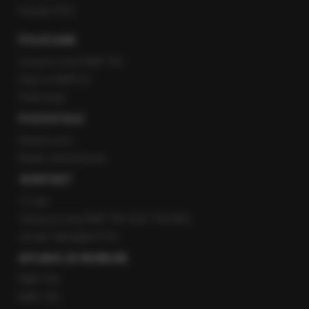
Kanały RSS
POLECANE
Gorąca Linia RMF FM
Staż w RMF24
Patronaty
POZOSTAŁE
Newsroom
Radio internetowe
KONTAKT
O nas
Gorąca Linia RMF FM: 600 700 800
email: fakty@rmf.fm
APLIKACJE MOBILNE
RMF FM
RMF ON