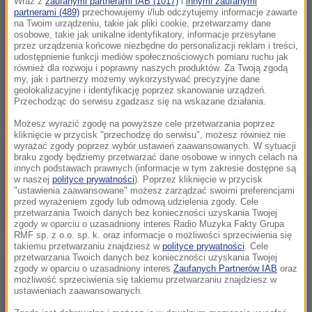
Wraz z
zaufanymi partnerami IAB (1017)
i
innymi zaufanymi
partnerami (489)
przechowujemy i/lub odczytujemy informacje zawarte
na Twoim urządzeniu, takie jak pliki cookie, przetwarzamy dane
osobowe, takie jak unikalne identyfikatory, informacje przesyłane
przez urządzenia końcowe niezbędne do personalizacji reklam i treści,
udostępnienie funkcji mediów społecznościowych pomiaru ruchu jak
również dla rozwoju i poprawny naszych produktów. Za Twoją zgodą
my, jak i partnerzy możemy wykorzystywać precyzyjne dane
geolokalizacyjne i identyfikację poprzez skanowanie urządzeń.
Przechodząc do serwisu zgadzasz się na wskazane działania.
Możesz wyrazić zgodę na powyższe cele przetwarzania poprzez
kliknięcie w przycisk "przechodzę do serwisu", możesz również nie
Zabity cywil to 55-letni mężczyzna, który zginął
wyrażać zgody poprzez wybór ustawień zaawansowanych. W sytuacji
braku zgody będziemy przetwarzać dane osobowe w innych celach na
podczas dokonanego przez separatystów ostrzału
innych podstawach prawnych (informacje w tym zakresie dostępne są
w naszej
polityce prywatności
). Poprzez kliknięcie w przycisk
artyleryjskiego gospodarstwa rolnego, gdzie pracował
"ustawienia zaawansowane" możesz zarządzać swoimi preferencjami
przed wyrażeniem zgody lub odmową udzielenia zgody. Cele
jako stróż. Doszło do tego w okolicach miejscowości
przetwarzania Twoich danych bez konieczności uzyskania Twojej
Toneńke, na północny zachód od Doniecka.
zgody w oparciu o uzasadniony interes Radio Muzyka Fakty Grupa
RMF sp. z o.o. sp. k. oraz informacje o możliwości sprzeciwienia się
takiemu przetwarzaniu znajdziesz w
polityce prywatności
. Cele
przetwarzania Twoich danych bez konieczności uzyskania Twojej
Przedstawiciel ukraińskiej armii Mykoła Łysenko
zgody w oparciu o uzasadniony interes
Zaufanych Partnerów IAB
oraz
możliwość sprzeciwienia się takiemu przetwarzaniu znajdziesz w
poinformował na konferencji prasowej, że
ustawieniach zaawansowanych.
prorosyjscy bojownicy łamią porozumienia o