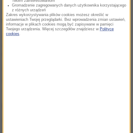
Twoim zainteresowaniom
na całej linii frontu. Na głównych odcinkach ukraińscy
Gromadzenie zagregowanych danych użytkownika korzystającego
z różnych urządzeń
wojskowi otwierali ogień w odpowiedzi na ostrzały
-
Zakres wykorzystywania plików cookies możesz określić w
powiedział Łysenko.
ustawieniach Twojej przeglądarki. Bez wprowadzenia zmian ustawień,
informacje w plikach cookies mogą być zapisywane w pamięci
Twojego urządzenia. Więcej szczegółów znajdziesz w
Polityce
cookies
.
Konflikt na wschodzie Ukrainy ciągnie się od wiosny
2014 roku. Zginęło w nim dotychczas ponad 9,5
tysiąca osób.
APA
Źródło: PAP
Donbas
Tagi:
NAJWAŻNIEJSZE FAKTY
Amerykańskie zapasy
amunicji na wyczerpaniu?