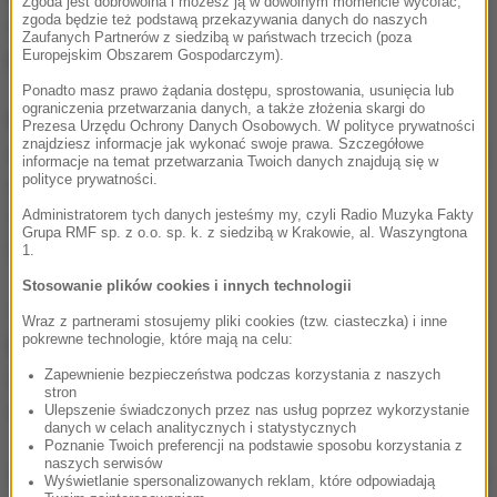
Zgoda jest dobrowolna i możesz ją w dowolnym momencie wycofać,
zgoda będzie też podstawą przekazywania danych do naszych
rozejmie, coraz to intensywniej ostrzeliwując
Zaufanych Partnerów z siedzibą w państwach trzecich (poza
pozycje sił rządowych.
Europejskim Obszarem Gospodarczym).
Ponadto masz prawo żądania dostępu, sprostowania, usunięcia lub
ograniczenia przetwarzania danych, a także złożenia skargi do
Na linii rozdziału w obwodzie ługańskim były one
Prezesa Urzędu Ochrony Danych Osobowych. W polityce prywatności
znajdziesz informacje jak wykonać swoje prawa. Szczegółowe
atakowane 12 razy; czterokrotnie użyto tam ciężkiego
informacje na temat przetwarzania Twoich danych znajdują się w
polityce prywatności.
uzbrojenia, zakazanego ustaleniami z Mińska.
Zaostrzyła się sytuacja w okolicach miasta Popasna,
Administratorem tych danych jesteśmy my, czyli Radio Muzyka Fakty
Grupa RMF sp. z o.o. sp. k. z siedzibą w Krakowie, al. Waszyngtona
Stanica Ługańska i Stary Ajdar.
1.
Stosowanie plików cookies i innych technologii
Trzykrotnie ostrzelano wojska ukraińskie w okolicach
Wraz z partnerami stosujemy pliki cookies (tzw. ciasteczka) i inne
pokrewne technologie, które mają na celu:
Doniecka, gdzie również stosowano zakazane
uzbrojenie. W okolicach Mariupola odnotowano 21
Zapewnienie bezpieczeństwa podczas korzystania z naszych
stron
ataków.
Ulepszenie świadczonych przez nas usług poprzez wykorzystanie
danych w celach analitycznych i statystycznych
Poznanie Twoich preferencji na podstawie sposobu korzystania z
naszych serwisów
Przeciwnik narusza porozumienia o zawieszeniu broni
Wyświetlanie spersonalizowanych reklam, które odpowiadają