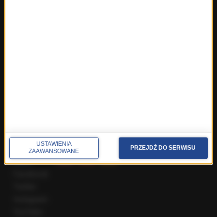
Fakty z Warszawy
Fakty z Wrocławia
Fakty z Zakopanego
ROZMOWY W RMF FM
Najnowsze rozmowy w RMF FM
Rozmowa o 7:00 w RMF FM i Radiu RMF24
Poranna rozmowa w RMF FM
Popołudniowa rozmowa w RMF FM
Gość Krzysztofa Ziemca w RMF FM
Rozmowy w Radiu RMF24
SPOŁECZNOŚĆ
USTAWIENIA
PRZEJDŹ DO SERWISU
ZAAWANSOWANE
Facebook
Twitter
Instagram
YouTube