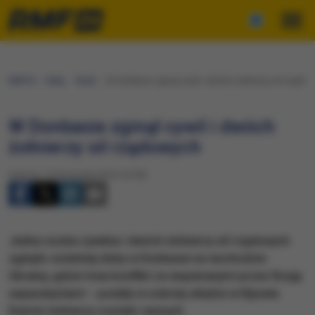
RMF24
Fakty
Świat
W Donbasie zginął cywil i dwóch żołnierzy sił rządow
W Donbasie zginął cywil i dwóch
żołnierzy sił rządowych
Sobota, 12 listopada 2016 (16:09)
Jedna osoba cywilna i dwóch żołnierzy sił rządowych
zginęło ostatniej doby w Donbasie na wschodzie
Ukrainy, gdzie trwa konflikt ze wspieranymi przez Rosję
separatystami – podały w sobotę władze w Kijowie.
Dwóch żołnierzy zostało rannych.