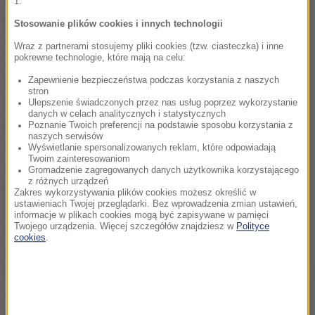
1.
informacji na ten temat.
Ale już od wielu miesięcy
Stosowanie plików cookies i innych technologii
słyszałem o przygotowywanych prowokacjach. Na
Wraz z partnerami stosujemy pliki cookies (tzw. ciasteczka) i inne
pokrewne technologie, które mają na celu:
szczęście podjąłem decyzję o odejściu w
Zapewnienie bezpieczeństwa podczas korzystania z naszych
odpowiednim czasie
- powiedział portalowi Delo.ua.
stron
Ulepszenie świadczonych przez nas usług poprzez wykorzystanie
danych w celach analitycznych i statystycznych
Balczun podał się do dymisji w sierpniu. Premier
Poznanie Twoich preferencji na podstawie sposobu korzystania z
naszych serwisów
Wołodymyr Hrojsman oświadczył wtedy, że
Wyświetlanie spersonalizowanych reklam, które odpowiadają
Twoim zainteresowaniom
nastąpiła ona z przyczyn osobistych i na własną
Gromadzenie zagregowanych danych użytkownika korzystającego
z różnych urządzeń
prośbę Polaka.
Zakres wykorzystywania plików cookies możesz określić w
ustawieniach Twojej przeglądarki. Bez wprowadzenia zmian ustawień,
informacje w plikach cookies mogą być zapisywane w pamięci
Twojego urządzenia. Więcej szczegółów znajdziesz w
Polityce
Balczun był szefem ukraińskich kolei od kwietnia
cookies
.
2016 roku, kiedy wygrał konkurs na to stanowisko
pokonując 30 kontrkandydatów. Po roku pracy media
chwaliły go m.in. za stabilizację finansów firmy i