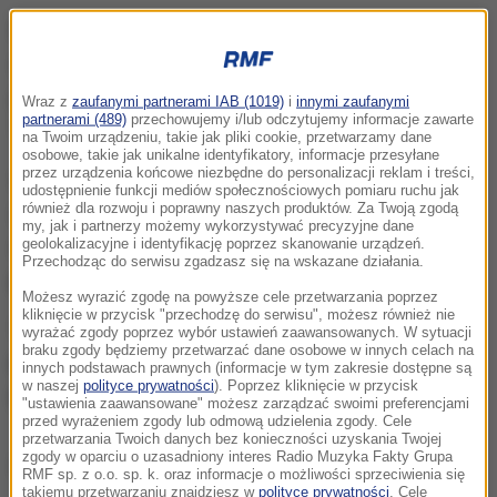
Kurdowie nie pomogli nam w drugiej wojnie
światowej, nie pomogli nam w Normandii na
przykład. Nie było ich tam
- oświadczył Donald
Wraz z
zaufanymi partnerami IAB (1019)
i
innymi zaufanymi
partnerami (489)
przechowujemy i/lub odczytujemy informacje zawarte
Trump.
na Twoim urządzeniu, takie jak pliki cookie, przetwarzamy dane
osobowe, takie jak unikalne identyfikatory, informacje przesyłane
przez urządzenia końcowe niezbędne do personalizacji reklam i treści,
Wydaliśmy ogromne pieniądze na pomoc Kurdom.
udostępnienie funkcji mediów społecznościowych pomiaru ruchu jak
również dla rozwoju i poprawny naszych produktów. Za Twoją zgodą
Oni walczą o swoje ziemie. Mówicie, że walczą
my, jak i partnerzy możemy wykorzystywać precyzyjne dane
geolokalizacyjne i identyfikację poprzez skanowanie urządzeń.
razem z USA, tak. Ale walczą o swoje ziemie
- dodał
Przechodząc do serwisu zgadzasz się na wskazane działania.
prezydent USA.
Możesz wyrazić zgodę na powyższe cele przetwarzania poprzez
kliknięcie w przycisk "przechodzę do serwisu", możesz również nie
Trump podkreślił, że dowiedział się o tym, iż
wyrażać zgody poprzez wybór ustawień zaawansowanych. W sytuacji
braku zgody będziemy przetwarzać dane osobowe w innych celach na
Kurdowie "nie pomogli w Normandii" z "bardzo,
innych podstawach prawnych (informacje w tym zakresie dostępne są
w naszej
polityce prywatności
). Poprzez kliknięcie w przycisk
bardzo mocnego artykułu".
"ustawienia zaawansowane" możesz zarządzać swoimi preferencjami
przed wyrażeniem zgody lub odmową udzielenia zgody. Cele
przetwarzania Twoich danych bez konieczności uzyskania Twojej
zgody w oparciu o uzasadniony interes Radio Muzyka Fakty Grupa
Dalsza część artykułu pod materiałem video:
RMF sp. z o.o. sp. k. oraz informacje o możliwości sprzeciwienia się
takiemu przetwarzaniu znajdziesz w
polityce prywatności
. Cele