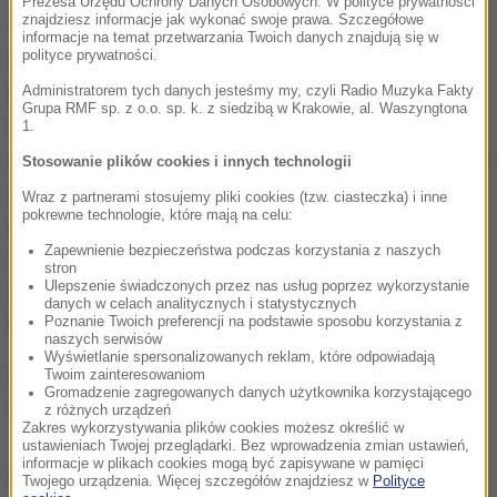
Prezesa Urzędu Ochrony Danych Osobowych. W polityce prywatności
znajdziesz informacje jak wykonać swoje prawa. Szczegółowe
Trump zapewniał, że dopóki nie zauważy zmiany w
informacje na temat przetwarzania Twoich danych znajdują się w
polityce prywatności.
podejściu Pekinu do szkodzących gospodarce USA
praktyk walutowych i handlowych nie będzie się
Administratorem tych danych jesteśmy my, czyli Radio Muzyka Fakty
Grupa RMF sp. z o.o. sp. k. z siedzibą w Krakowie, al. Waszyngtona
trzymał porozumienia z ChRL z roku 1979 o
1.
wznowieniu stosunków dyplomatycznych. Zgodnie z
Stosowanie plików cookies i innych technologii
umową USA nie uznają dyplomatycznie Tajwanu
Wraz z partnerami stosujemy pliki cookies (tzw. ciasteczka) i inne
pokrewne technologie, które mają na celu:
przestrzegając zasad polityki tzw. "jednych Chin".
Zapewnienie bezpieczeństwa podczas korzystania z naszych
Zakłada ona istnienie tylko jednego państwa
stron
Ulepszenie świadczonych przez nas usług poprzez wykorzystanie
złożonego z Chin kontynentalnych, Hongkongu,
danych w celach analitycznych i statystycznych
Poznanie Twoich preferencji na podstawie sposobu korzystania z
Makau i Tajwanu.
naszych serwisów
Wyświetlanie spersonalizowanych reklam, które odpowiadają
Pytany przez "WSJ" czy poparłby zasadę “jednych
Twoim zainteresowaniom
Gromadzenie zagregowanych danych użytkownika korzystającego
Chin" odparł, że wszystko jest kwestią negocjacji.
z różnych urządzeń
Zakres wykorzystywania plików cookies możesz określić w
ustawieniach Twojej przeglądarki. Bez wprowadzenia zmian ustawień,
informacje w plikach cookies mogą być zapisywane w pamięci
Dalsza część artykułu pod materiałem video:
Twojego urządzenia. Więcej szczegółów znajdziesz w
Polityce