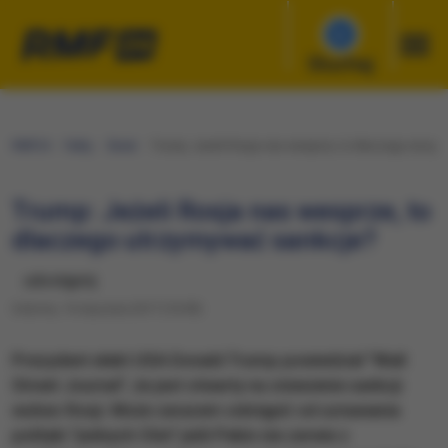
Słuchaj
RMF24
Fakty
Świat
Trump: Jeżeli Rosja nas wesprze, to dlaczego utrzy
Trump: Jeżeli Rosja nas wesprze, to
dlaczego utrzymywać sankcje?
udostępnij
Sobota, 14 stycznia 2017 (10:09)
Prezydent elekt USA Donald Trump powiedział "Wall
Street Journal", że jest otwarty na zniesienie sankcji
wobec Rosji. Może zarazem odstąpić od uznawania
polityki "jednych Chin" jeśli Pekin nie zerwie z