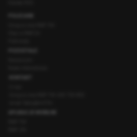
Kanały RSS
POLECANE
Gorąca Linia RMF FM
Staż w RMF24
Patronaty
POZOSTAŁE
Newsroom
Radio internetowe
KONTAKT
O nas
Gorąca Linia RMF FM: 600 700 800
email: fakty@rmf.fm
APLIKACJE MOBILNE
RMF FM
RMF ON