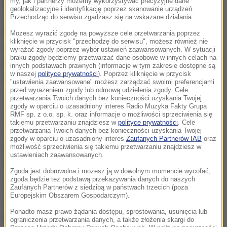
prezydenta Baracka Obamy. Była to odpowiedzi na
my, jak i partnerzy możemy wykorzystywać precyzyjne dane
geolokalizacyjne i identyfikację poprzez skanowanie urządzeń.
rzekome cyberataki i próby wpłynięcia Kremla na
Przechodząc do serwisu zgadzasz się na wskazane działania.
listopadowe wybory prezydenckie w USA. Trump
Możesz wyrazić zgodę na powyższe cele przetwarzania poprzez
kliknięcie w przycisk "przechodzę do serwisu", możesz również nie
tłumaczył, że zrezygnuje z nich jednak jeśli Rosja
wyrażać zgody poprzez wybór ustawień zaawansowanych. W sytuacji
braku zgody będziemy przetwarzać dane osobowe w innych celach na
pomogłaby USA w walce z terroryzmem i realizacji
innych podstawach prawnych (informacje w tym zakresie dostępne są
w naszej
polityce prywatności
). Poprzez kliknięcie w przycisk
innych celów ważnych dla Waszyngtonu.
"ustawienia zaawansowane" możesz zarządzać swoimi preferencjami
przed wyrażeniem zgody lub odmową udzielenia zgody. Cele
przetwarzania Twoich danych bez konieczności uzyskania Twojej
Jeśli się porozumiemy i Rosja faktycznie nas
zgody w oparciu o uzasadniony interes Radio Muzyka Fakty Grupa
RMF sp. z o.o. sp. k. oraz informacje o możliwości sprzeciwienia się
wesprze, jeżeli ktoś robi naprawdę wspaniałe rzeczy,
takiemu przetwarzaniu znajdziesz w
polityce prywatności
. Cele
dlaczego utrzymywać sankcje?
- mówił prezydent
przetwarzania Twoich danych bez konieczności uzyskania Twojej
zgody w oparciu o uzasadniony interes
Zaufanych Partnerów IAB
oraz
elekt. Wyraził też gotowość na spotkanie z Putinem
możliwość sprzeciwienia się takiemu przetwarzaniu znajdziesz w
ustawieniach zaawansowanych.
w jakiś czas po zaprzysiężeniu.
Zgoda jest dobrowolna i możesz ją w dowolnym momencie wycofać,
zgoda będzie też podstawą przekazywania danych do naszych
Rozumiem, że chcieliby się (władze Rosji) spotkać, i
Zaufanych Partnerów z siedzibą w państwach trzecich (poza
Europejskim Obszarem Gospodarczym).
nie mam z tym absolutnie problemu
- ocenił
Ponadto masz prawo żądania dostępu, sprostowania, usunięcia lub
prezydent elekt.
ograniczenia przetwarzania danych, a także złożenia skargi do