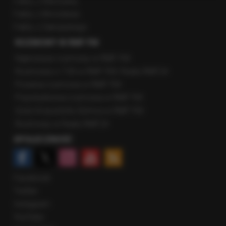
Fakty z Warszawy
Fakty z Wrocławia
Fakty z Zakopanego
ROZMOWY W RMF FM
Najnowsze rozmowy w RMF FM
Rozmowa o 7:00 w RMF FM i Radiu RMF24
Poranna rozmowa w RMF FM
Popołudniowa rozmowa w RMF FM
Gość Krzysztofa Ziemca w RMF FM
Rozmowy w Radiu RMF24
SPOŁECZNOŚĆ
Facebook
Twitter
Instagram
YouTube