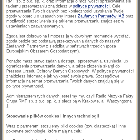
RMF sp. z o.o. sp. k. oraz informacje o możliwości sprzeciwienia się
takiemu przetwarzaniu znajdziesz w
polityce prywatności
. Cele
przetwarzania Twoich danych bez konieczności uzyskania Twojej
zgody w oparciu o uzasadniony interes
Zaufanych Partnerów IAB
oraz
możliwość sprzeciwienia się takiemu przetwarzaniu znajdziesz w
ustawieniach zaawansowanych.
Zgoda jest dobrowolna i możesz ją w dowolnym momencie wycofać,
zgoda będzie też podstawą przekazywania danych do naszych
Zaufanych Partnerów z siedzibą w państwach trzecich (poza
Europejskim Obszarem Gospodarczym).
Ponadto masz prawo żądania dostępu, sprostowania, usunięcia lub
ograniczenia przetwarzania danych, a także złożenia skargi do
Prezesa Urzędu Ochrony Danych Osobowych. W polityce prywatności
znajdziesz informacje jak wykonać swoje prawa. Szczegółowe
informacje na temat przetwarzania Twoich danych znajdują się w
polityce prywatności.
Administratorem tych danych jesteśmy my, czyli Radio Muzyka Fakty
Grupa RMF sp. z o.o. sp. k. z siedzibą w Krakowie, al. Waszyngtona
1.
Stosowanie plików cookies i innych technologii
Wraz z partnerami stosujemy pliki cookies (tzw. ciasteczka) i inne
Do strzelaniny doszło w szpitalu im. Benjamina
pokrewne technologie, które mają na celu: