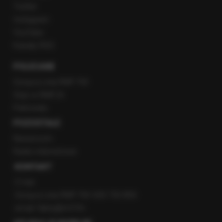
Twitter
Instagram
YouTube
Kanały RSS
POLECANE
Gorąca Linia RMF FM
Staż w RMF24
Patronaty
POZOSTAŁE
Newsroom
Radio internetowe
KONTAKT
O nas
Gorąca Linia RMF FM: 600 700 800
email: fakty@rmf.fm