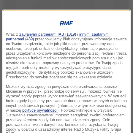
Wraz z
zaufanymi partnerami IAB (1019)
i
innymi zaufanymi
partnerami (489)
przechowujemy i/lub odczytujemy informacje zawarte
na Twoim urządzeniu, takie jak pliki cookie, przetwarzamy dane
osobowe, takie jak unikalne identyfikatory, informacje przesyłane
przez urządzenia końcowe niezbędne do personalizacji reklam i treści,
udostępnienie funkcji mediów społecznościowych pomiaru ruchu jak
również dla rozwoju i poprawny naszych produktów. Za Twoją zgodą
my, jak i partnerzy możemy wykorzystywać precyzyjne dane
geolokalizacyjne i identyfikację poprzez skanowanie urządzeń.
Przechodząc do serwisu zgadzasz się na wskazane działania.
Możesz wyrazić zgodę na powyższe cele przetwarzania poprzez
kliknięcie w przycisk "przechodzę do serwisu", możesz również nie
wyrażać zgody poprzez wybór ustawień zaawansowanych. W sytuacji
braku zgody będziemy przetwarzać dane osobowe w innych celach na
innych podstawach prawnych (informacje w tym zakresie dostępne są
w naszej
polityce prywatności
). Poprzez kliknięcie w przycisk
"ustawienia zaawansowane" możesz zarządzać swoimi preferencjami
przed wyrażeniem zgody lub odmową udzielenia zgody. Cele
przetwarzania Twoich danych bez konieczności uzyskania Twojej
zgody w oparciu o uzasadniony interes Radio Muzyka Fakty Grupa