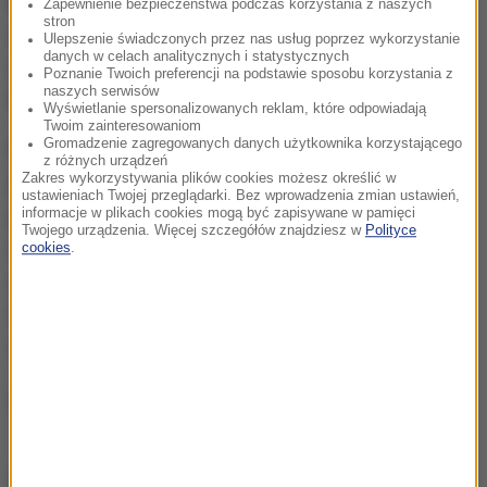
Franklina w dzielnicy Steglitz w południowo-
Zapewnienie bezpieczeństwa podczas korzystania z naszych
stron
zachodniej części stolicy Niemiec, na oddziale
Ulepszenie świadczonych przez nas usług poprzez wykorzystanie
danych w celach analitycznych i statystycznych
chirurgii szczękowej. Według "Bilda" zastrzelony
Poznanie Twoich preferencji na podstawie sposobu korzystania z
naszych serwisów
lekarz był ordynatorem tego oddziału.
Wyświetlanie spersonalizowanych reklam, które odpowiadają
Twoim zainteresowaniom
Gromadzenie zagregowanych danych użytkownika korzystającego
Po pierwszych strzałach dyrekcja szpitala wezwała
z różnych urządzeń
Zakres wykorzystywania plików cookies możesz określić w
pracowników do zamknięcia drzwi i pozostania w
ustawieniach Twojej przeglądarki. Bez wprowadzenia zmian ustawień,
pomieszczeniach. Na miejscu pojawił się oddział
informacje w plikach cookies mogą być zapisywane w pamięci
Twojego urządzenia. Więcej szczegółów znajdziesz w
Polityce
antyterrorystów. Policja poinformowała już jednak,
cookies
.
że atak nie miał podłoża islamistycznego czy
terrorystycznego. Funkcjonariusze badają nadal
okoliczności zajścia.
(az)
Źródło: RMF FM/PAP