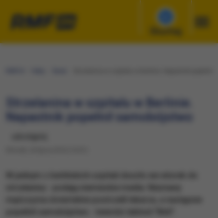
Słuchaj
RMF24
Fakty
Świat
​Strzelanina w szpitalu w Berlinie. Napastnik popełnił
​Strzelanina w szpitalu w Berlinie.
Napastnik popełnił samobójstwo
udostępnij
Wtorek, 26 lipca 2016 (14:01)
W jednym z berlińskich szpitali doszło we wtorek do
strzelaniny - podają niemieckie media. Nieznany
mężczyzna śmiertelnie postrzelił lekarza, a następnie
popełnił samobójstwo - twierdzi tabloid "Bild".