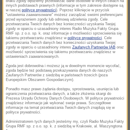
braku zgody będziemy przetwarzać dane osobowe w innych celach na
Według dotychczasowych ustaleń policji, Santiago
innych podstawach prawnych (informacje w tym zakresie dostępne są
w naszej
polityce prywatności
). Poprzez kliknięcie w przycisk
przyleciał do Fort Lauderdale z Anchorage, na Alasce
"ustawienia zaawansowane" możesz zarządzać swoimi preferencjami
przed wyrażeniem zgody lub odmową udzielenia zgody. Cele
w czwartek wieczorem. Miał tylko jeden bagaż, w
przetwarzania Twoich danych bez konieczności uzyskania Twojej
zgody w oparciu o uzasadniony interes Radio Muzyka Fakty Grupa
którym znajdował się karabin. Po wylądowaniu
RMF sp. z o.o. sp. k. oraz informacje o możliwości sprzeciwienia się
odebrał bagaż, udał się do toalety, gdzie załadował
takiemu przetwarzaniu znajdziesz w
polityce prywatności
. Cele
przetwarzania Twoich danych bez konieczności uzyskania Twojej
broń i zaczął strzelać.
zgody w oparciu o uzasadniony interes
Zaufanych Partnerów IAB
oraz
możliwość sprzeciwienia się takiemu przetwarzaniu znajdziesz w
ustawieniach zaawansowanych.
Sprawca otworzył ogień w hali odbioru bagażu, w
Zgoda jest dobrowolna i możesz ją w dowolnym momencie wycofać,
jednym z terminali lotniska.
zgoda będzie też podstawą przekazywania danych do naszych
Zaufanych Partnerów z siedzibą w państwach trzecich (poza
Europejskim Obszarem Gospodarczym).
W hali terminalu wybuchła panika. Ludzie usiłowali
Ponadto masz prawo żądania dostępu, sprostowania, usunięcia lub
jak najszybciej wydostać się na zewnątrz. Tratowali
ograniczenia przetwarzania danych, a także złożenia skargi do
Prezesa Urzędu Ochrony Danych Osobowych. W polityce prywatności
się nawzajem. Funkcjonariusze ewakuowali
znajdziesz informacje jak wykonać swoje prawa. Szczegółowe
informacje na temat przetwarzania Twoich danych znajdują się w
wszystkie osoby znajdujące się wewnątrz budynku
polityce prywatności.
terminalu na płytę lotniska.
Administratorem tych danych jesteśmy my, czyli Radio Muzyka Fakty
Grupa RMF sp. z o.o. sp. k. z siedzibą w Krakowie, al. Waszyngtona