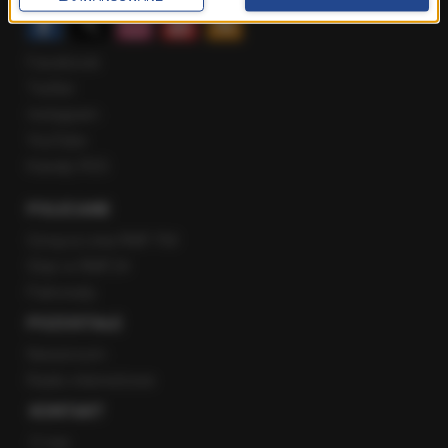
Facebook
Twitter
Instagram
YouTube
Kanały RSS
POLECANE
Gorąca Linia RMF FM
Staż w RMF24
Patronaty
POZOSTAŁE
Newsroom
Radio internetowe
KONTAKT
O nas