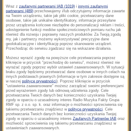
Joseph Ratzinger
Wraz z
zaufanymi partnerami IAB (1019)
i
innymi zaufanymi
partnerami (489)
przechowujemy i/lub odczytujemy informacje zawarte
na Twoim urządzeniu, takie jak pliki cookie, przetwarzamy dane
Jak powiedział Seewald, 93-letni emerytowany
osobowe, takie jak unikalne identyfikatory, informacje przesyłane
przez urządzenia końcowe niezbędne do personalizacji reklam i treści,
papież jest bardzo słaby.
Ma nadal sprawny umysł i
udostępnienie funkcji mediów społecznościowych pomiaru ruchu jak
również dla rozwoju i poprawny naszych produktów. Za Twoją zgodą
pamięć, ale jego głos jest ledwo słyszalny.
Papież
my, jak i partnerzy możemy wykorzystywać precyzyjne dane
geolokalizacyjne i identyfikację poprzez skanowanie urządzeń.
choruje od czasu powrotu z Ratyzbony, gdzie
Przechodząc do serwisu zgadzasz się na wskazane działania.
odwiedził swego brata tuż przed jego śmiercią.
Możesz wyrazić zgodę na powyższe cele przetwarzania poprzez
kliknięcie w przycisk "przechodzę do serwisu", możesz również nie
wyrażać zgody poprzez wybór ustawień zaawansowanych. W sytuacji
Seewald osobiście przekazał w sobotę Benedyktowi
braku zgody będziemy przetwarzać dane osobowe w innych celach na
innych podstawach prawnych (informacje w tym zakresie dostępne są
XVI napisaną przez siebie biografię niemieckiego
w naszej
polityce prywatności
). Poprzez kliknięcie w przycisk
papieża. Jego rozmówca był mimo swych cierpień w
"ustawienia zaawansowane" możesz zarządzać swoimi preferencjami
przed wyrażeniem zgody lub odmową udzielenia zgody. Cele
nastroju optymistycznym i zadeklarował, że jeśli
przetwarzania Twoich danych bez konieczności uzyskania Twojej
zgody w oparciu o uzasadniony interes Radio Muzyka Fakty Grupa
zaistnieje taka możliwość, iż częściowo odzyska siły,
RMF sp. z o.o. sp. k. oraz informacje o możliwości sprzeciwienia się
takiemu przetwarzaniu znajdziesz w
polityce prywatności
. Cele
wówczas znów sięgnie po pióro.
przetwarzania Twoich danych bez konieczności uzyskania Twojej
zgody w oparciu o uzasadniony interes
Zaufanych Partnerów IAB
oraz
możliwość sprzeciwienia się takiemu przetwarzaniu znajdziesz w
ustawieniach zaawansowanych.