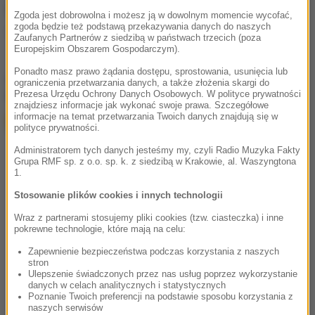
Źródło: PAP
Zgoda jest dobrowolna i możesz ją w dowolnym momencie wycofać,
zgoda będzie też podstawą przekazywania danych do naszych
papież
Tagi:
Zaufanych Partnerów z siedzibą w państwach trzecich (poza
Europejskim Obszarem Gospodarczym).
Ponadto masz prawo żądania dostępu, sprostowania, usunięcia lub
chcesz widzieć więcej artykułów od RMF24?
dodaj w
ograniczenia przetwarzania danych, a także złożenia skargi do
Prezesa Urzędu Ochrony Danych Osobowych. W polityce prywatności
Google
znajdziesz informacje jak wykonać swoje prawa. Szczegółowe
informacje na temat przetwarzania Twoich danych znajdują się w
polityce prywatności.
Administratorem tych danych jesteśmy my, czyli Radio Muzyka Fakty
Grupa RMF sp. z o.o. sp. k. z siedzibą w Krakowie, al. Waszyngtona
1.
Stosowanie plików cookies i innych technologii
Wraz z partnerami stosujemy pliki cookies (tzw. ciasteczka) i inne
pokrewne technologie, które mają na celu:
Zapewnienie bezpieczeństwa podczas korzystania z naszych
stron
Ulepszenie świadczonych przez nas usług poprzez wykorzystanie
danych w celach analitycznych i statystycznych
Poznanie Twoich preferencji na podstawie sposobu korzystania z
naszych serwisów