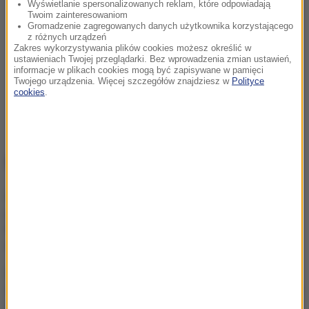
Wyświetlanie spersonalizowanych reklam, które odpowiadają
Twoim zainteresowaniom
Gromadzenie zagregowanych danych użytkownika korzystającego
z różnych urządzeń
Zakres wykorzystywania plików cookies możesz określić w
ustawieniach Twojej przeglądarki. Bez wprowadzenia zmian ustawień,
informacje w plikach cookies mogą być zapisywane w pamięci
Twojego urządzenia. Więcej szczegółów znajdziesz w
Polityce
cookies
.
NAJWAŻNIEJSZE FAKTY
Zacharowa w amoku po
przemówieniu
Nawrockiego. „Gdański
muzealnik zapomniał”
Rzeszów pod wodą. Zalana
część szpitala, wstrzymano
przyjęcia