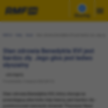
Słuchaj
RMF24
Fakty
Świat
Stan zdrowia Benedykta XVI jest bardzo zły. Jego gło
Stan zdrowia Benedykta XVI jest
bardzo zły. Jego głos jest ledwo
słyszalny
udostępnij
Poniedziałek, 3 sierpnia 2020 (09:13)
Stan zdrowia Benedykta XVI, który choruje na
powodującą silne bóle różę twarzy, jest bardzo zły -
poinformował niemiecki dziennik "Passauer Neue