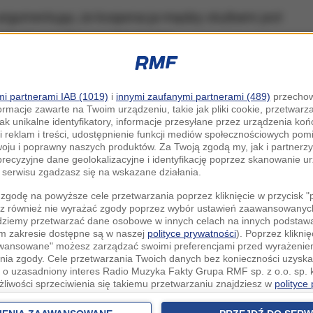
 argumentując, że kooperacja między służbami jest
 międzynarodowego terroryzmu.
ły informacje przekazane blisko dwa lata temu przez
i partnerami IAB (1019)
i
innymi zaufanymi partnerami (489)
przechow
 z USA do Hongkongu, a stamtąd do Rosji, gdzie uzyska
ormacje zawarte na Twoim urządzeniu, takie jak pliki cookie, przetwar
i pobyt. Przedtem ujawnił tajne informacje o masowym
jak unikalne identyfikatory, informacje przesyłane przez urządzenia k
i reklam i treści, udostępnienie funkcji mediów społecznościowych pom
eli USA, jak i obcokrajowców, w tym przywódców państ
woju i poprawny naszych produktów. Za Twoją zgodą my, jak i partner
recyzyjne dane geolokalizacyjne i identyfikację poprzez skanowanie u
serwisu zgadzasz się na wskazane działania.
zgodę na powyższe cele przetwarzania poprzez kliknięcie w przycisk 
z również nie wyrażać zgody poprzez wybór ustawień zaawansowanych
dziemy przetwarzać dane osobowe w innych celach na innych podsta
ym zakresie dostępne są w naszej
polityce prywatności
). Poprzez kliknię
awansowane" możesz zarządzać swoimi preferencjami przed wyrażenie
ia zgody. Cele przetwarzania Twoich danych bez konieczności uzyska
 o uzasadniony interes Radio Muzyka Fakty Grupa RMF sp. z o.o. sp. k
żliwości sprzeciwienia się takiemu przetwarzaniu znajdziesz w
polityce
nia Twoich danych bez konieczności uzyskania Twojej zgody w oparci
chcesz widzieć więcej artykułów od RMF24?
dodaj w 
ch Partnerów IAB
oraz możliwość sprzeciwienia się takiemu przetwarza