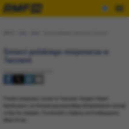
RMF24
Fakty
Świat
Śmierć polskiego misjonarza w Tanzanii
Śmierć polskiego misjonarza w
Tanzanii
Środa, 21 marca 2018 (09:39)
Polski misjonarz zmarł w Tanzanii. Ksiądz Adam
Bartkowicz ze Stowarzyszenia Misji Afrykańskich utonął
w Dar Es Salaam. Pochodził z Dębicy na Podkarpaciu.
Miał 35 lat.