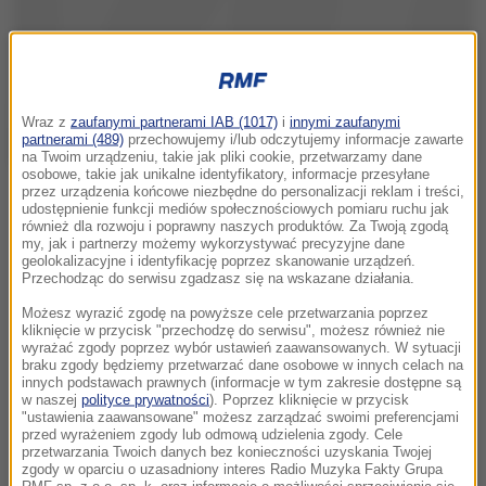
Wraz z
zaufanymi partnerami IAB (1017)
i
innymi zaufanymi
partnerami (489)
przechowujemy i/lub odczytujemy informacje zawarte
na Twoim urządzeniu, takie jak pliki cookie, przetwarzamy dane
osobowe, takie jak unikalne identyfikatory, informacje przesyłane
przez urządzenia końcowe niezbędne do personalizacji reklam i treści,
udostępnienie funkcji mediów społecznościowych pomiaru ruchu jak
również dla rozwoju i poprawny naszych produktów. Za Twoją zgodą
my, jak i partnerzy możemy wykorzystywać precyzyjne dane
geolokalizacyjne i identyfikację poprzez skanowanie urządzeń.
Przechodząc do serwisu zgadzasz się na wskazane działania.
Możesz wyrazić zgodę na powyższe cele przetwarzania poprzez
kliknięcie w przycisk "przechodzę do serwisu", możesz również nie
wyrażać zgody poprzez wybór ustawień zaawansowanych. W sytuacji
braku zgody będziemy przetwarzać dane osobowe w innych celach na
innych podstawach prawnych (informacje w tym zakresie dostępne są
w naszej
polityce prywatności
). Poprzez kliknięcie w przycisk
"ustawienia zaawansowane" możesz zarządzać swoimi preferencjami
przed wyrażeniem zgody lub odmową udzielenia zgody. Cele
przetwarzania Twoich danych bez konieczności uzyskania Twojej
zgody w oparciu o uzasadniony interes Radio Muzyka Fakty Grupa