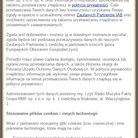
RMF sp. z o.o. sp. k. oraz informacje o możliwości sprzeciwienia się
takiemu przetwarzaniu znajdziesz w
polityce prywatności
. Cele
przetwarzania Twoich danych bez konieczności uzyskania Twojej
zgody w oparciu o uzasadniony interes
Zaufanych Partnerów IAB
oraz
możliwość sprzeciwienia się takiemu przetwarzaniu znajdziesz w
ustawieniach zaawansowanych.
Zgoda jest dobrowolna i możesz ją w dowolnym momencie wycofać,
zgoda będzie też podstawą przekazywania danych do naszych
Zaufanych Partnerów z siedzibą w państwach trzecich (poza
Europejskim Obszarem Gospodarczym).
Ponadto masz prawo żądania dostępu, sprostowania, usunięcia lub
ograniczenia przetwarzania danych, a także złożenia skargi do
Prezesa Urzędu Ochrony Danych Osobowych. W polityce prywatności
znajdziesz informacje jak wykonać swoje prawa. Szczegółowe
informacje na temat przetwarzania Twoich danych znajdują się w
polityce prywatności.
Administratorem tych danych jesteśmy my, czyli Radio Muzyka Fakty
Grupa RMF sp. z o.o. sp. k. z siedzibą w Krakowie, al. Waszyngtona
Według "Gościa Niedzielnego" zakonnik zanim
1.
wyjechał na misję do Afryki odbył roczny staż
Stosowanie plików cookies i innych technologii
misyjny w Tanzanii.
Wraz z partnerami stosujemy pliki cookies (tzw. ciasteczka) i inne
pokrewne technologie, które mają na celu:
Przez cztery lata przebywał też w Kenii na