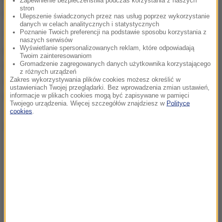
Zapewnienie bezpieczeństwa podczas korzystania z naszych
stron
Uniwersytecie Katolickim w Tangazie.
Ulepszenie świadczonych przez nas usług poprzez wykorzystanie
danych w celach analitycznych i statystycznych
Poznanie Twoich preferencji na podstawie sposobu korzystania z
"Z głębokim smutkiem informujemy wszystkich o
naszych serwisów
Wyświetlanie spersonalizowanych reklam, które odpowiadają
tragicznej śmierci Księdza Adama Bartkowicza ze
Twoim zainteresowaniom
Gromadzenie zagregowanych danych użytkownika korzystającego
Stowarzyszenia Misji Afrykańskich. Ksiądz Adam
z różnych urządzeń
utonął 20 marca w Dar Es Salaam w Tanzanii" -
Zakres wykorzystywania plików cookies możesz określić w
ustawieniach Twojej przeglądarki. Bez wprowadzenia zmian ustawień,
informuje Stowarzyszenie.
informacje w plikach cookies mogą być zapisywane w pamięci
Twojego urządzenia. Więcej szczegółów znajdziesz w
Polityce
cookies
.
Dalsza część artykułu pod materiałem video: