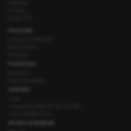
Instagram
YouTube
Kanały RSS
POLECANE
Gorąca Linia RMF FM
Staż w RMF24
Patronaty
POZOSTAŁE
Newsroom
Radio internetowe
KONTAKT
O nas
Gorąca Linia RMF FM: 600 700 800
email: fakty@rmf.fm
APLIKACJE MOBILNE