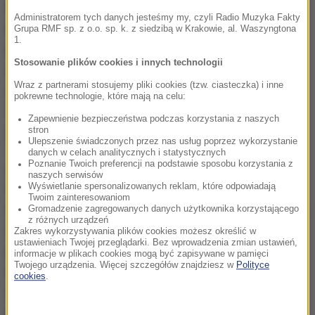
byłoby w tym nic niezwykłego, gdyby nie fakt, że
Administratorem tych danych jesteśmy my, czyli Radio Muzyka Fakty
koncepcja projektu powraca w momencie
Grupa RMF sp. z o.o. sp. k. z siedzibą w Krakowie, al. Waszyngtona
1.
poważnego konfliktu z Polską na tle historycznym i
Stosowanie plików cookies i innych technologii
dramatycznie popsutych relacji, które wypadałoby
Wraz z partnerami stosujemy pliki cookies (tzw. ciasteczka) i inne
zacząć naprawiać, tonując emocje po obu stronach.
pokrewne technologie, które mają na celu:
Tymczasem słowa prezydenta wskazują na to, że
Zapewnienie bezpieczeństwa podczas korzystania z naszych
stron
Zełenski rusza z kolejną ofensywą.
Ulepszenie świadczonych przez nas usług poprzez wykorzystanie
danych w celach analitycznych i statystycznych
Poznanie Twoich preferencji na podstawie sposobu korzystania z
„
Wielka szkoda, że Zełenski to zrobił
. Była szansa,
naszych serwisów
że wyprowadzimy nasze relacje na prostą, a
Wyświetlanie spersonalizowanych reklam, które odpowiadają
Twoim zainteresowaniom
wygląda na to, że będzie jeszcze gorzej. Zależy nam,
Gromadzenie zagregowanych danych użytkownika korzystającego
z różnych urządzeń
żeby dbać o polskie firmy, które chcą w Ukrainie
Zakres wykorzystywania plików cookies możesz określić w
ustawieniach Twojej przeglądarki. Bez wprowadzenia zmian ustawień,
prowadzić biznes, ale obecna polityka Kijowa tego
informacje w plikach cookies mogą być zapisywane w pamięci
Twojego urządzenia. Więcej szczegółów znajdziesz w
Polityce
nie ułatwia” — mówi Onetowi jeden z polskich
cookies
.
ministrów, który nie ukrywa zaskoczenia
kategorycznymi słowami ukraińskiego przywódcy.