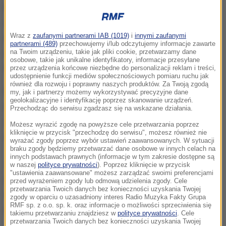
Francis Bacon uznawany jest, obok Pabla Picassa i
Andy’ego Warhola, za jednego z dziesięciu
Wraz z
zaufanymi partnerami IAB (1019)
i
innymi zaufanymi
najważniejszych współczesnych artystów. Jest
partnerami (489)
przechowujemy i/lub odczytujemy informacje zawarte
czołowym przedstawicielem nurtu malarstwa
na Twoim urządzeniu, takie jak pliki cookie, przetwarzamy dane
osobowe, takie jak unikalne identyfikatory, informacje przesyłane
figuratywnego.
przez urządzenia końcowe niezbędne do personalizacji reklam i treści,
udostępnienie funkcji mediów społecznościowych pomiaru ruchu jak
również dla rozwoju i poprawny naszych produktów. Za Twoją zgodą
Do kradzieży doszło w mieszkaniu 59-letniego
my, jak i partnerzy możemy wykorzystywać precyzyjne dane
geolokalizacyjne i identyfikację poprzez skanowanie urządzeń.
mężczyzny, którego tożsamości nie ujawniono.
Przechodząc do serwisu zgadzasz się na wskazane działania.
Zmarły w 1992 roku w Madrycie Bacon, zapisał mu
Możesz wyrazić zgodę na powyższe cele przetwarzania poprzez
kliknięcie w przycisk "przechodzę do serwisu", możesz również nie
obrazy w testamencie.
wyrażać zgody poprzez wybór ustawień zaawansowanych. W sytuacji
braku zgody będziemy przetwarzać dane osobowe w innych celach na
innych podstawach prawnych (informacje w tym zakresie dostępne są
Złodzieje wdarli się do apartamentu w ekskluzywnej
w naszej
polityce prywatności
). Poprzez kliknięcie w przycisk
"ustawienia zaawansowane" możesz zarządzać swoimi preferencjami
dzielnicy hiszpańskiej stolicy, pod nieobecność
przed wyrażeniem zgody lub odmową udzielenia zgody. Cele
przetwarzania Twoich danych bez konieczności uzyskania Twojej
właściciela. Odłączyli alarm, a następnie zrabowali 5
zgody w oparciu o uzasadniony interes Radio Muzyka Fakty Grupa
RMF sp. z o.o. sp. k. oraz informacje o możliwości sprzeciwienia się
obrazów Bacona i kosztowności.
takiemu przetwarzaniu znajdziesz w
polityce prywatności
. Cele
przetwarzania Twoich danych bez konieczności uzyskania Twojej