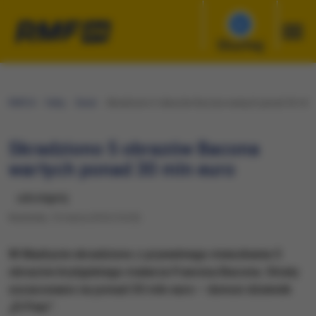
Słuchaj
RMF24
Fakty
Świat
Skradziono 5 obrazów Bacona wartych ponad 30 mln 
Skradziono 5 obrazów Bacona
wartych ponad 30 mln euro
udostępnij
Niedziela, 13 marca 2016 (14:25)
W Madrycie skradziono z prywatnego mieszkania 5
obrazów brytyjskiego malarza Francisa Bacona. Straty
oszacowano na ponad 30 mln euro – donosi dziennik
„El Pais”.