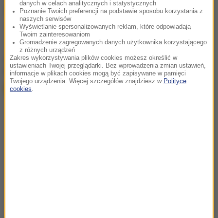
danych w celach analitycznych i statystycznych
Źródło: PAP
Poznanie Twoich preferencji na podstawie sposobu korzystania z
naszych serwisów
kradzież
Wyświetlanie spersonalizowanych reklam, które odpowiadają
Tagi:
Twoim zainteresowaniom
Gromadzenie zagregowanych danych użytkownika korzystającego
z różnych urządzeń
chcesz widzieć więcej artykułów od RMF24?
dodaj w
Zakres wykorzystywania plików cookies możesz określić w
ustawieniach Twojej przeglądarki. Bez wprowadzenia zmian ustawień,
Google
informacje w plikach cookies mogą być zapisywane w pamięci
Twojego urządzenia. Więcej szczegółów znajdziesz w
Polityce
cookies
.