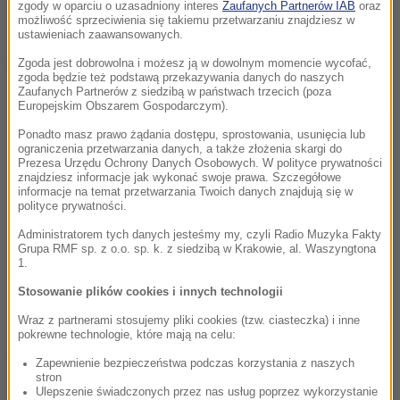
zgody w oparciu o uzasadniony interes
Zaufanych Partnerów IAB
oraz
możliwość sprzeciwienia się takiemu przetwarzaniu znajdziesz w
ustawieniach zaawansowanych.
Dalsza część artykułu pod materiałem video:
Zgoda jest dobrowolna i możesz ją w dowolnym momencie wycofać,
zgoda będzie też podstawą przekazywania danych do naszych
Zaufanych Partnerów z siedzibą w państwach trzecich (poza
Europejskim Obszarem Gospodarczym).
Ponadto masz prawo żądania dostępu, sprostowania, usunięcia lub
ograniczenia przetwarzania danych, a także złożenia skargi do
Prezesa Urzędu Ochrony Danych Osobowych. W polityce prywatności
znajdziesz informacje jak wykonać swoje prawa. Szczegółowe
informacje na temat przetwarzania Twoich danych znajdują się w
polityce prywatności.
Administratorem tych danych jesteśmy my, czyli Radio Muzyka Fakty
Grupa RMF sp. z o.o. sp. k. z siedzibą w Krakowie, al. Waszyngtona
1.
Stosowanie plików cookies i innych technologii
Wraz z partnerami stosujemy pliki cookies (tzw. ciasteczka) i inne
pokrewne technologie, które mają na celu:
(dp)
Zapewnienie bezpieczeństwa podczas korzystania z naszych
stron
Ulepszenie świadczonych przez nas usług poprzez wykorzystanie