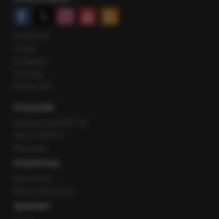
Facebook
Twitter
Instagram
YouTube
Kanały RSS
POLECANE
Gorąca Linia RMF FM
Staż w RMF24
Patronaty
POZOSTAŁE
Newsroom
Radio internetowe
KONTAKT