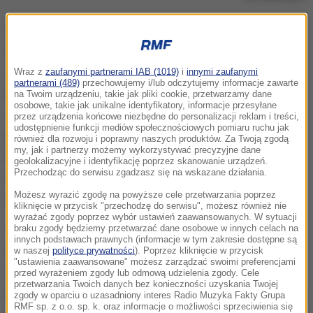
Sprawa wyszła na jaw w listopadzie ubiegłego roku.
Norman Barwin został pozwany wtedy przez Davinę
i Daniela Dixonów oraz ich córkę Rebeccę. Wyszło
Wraz z
zaufanymi partnerami IAB (1019)
i
innymi zaufanymi
partnerami (489)
przechowujemy i/lub odczytujemy informacje zawarte
bowiem na jaw, że 28-latka, która przyszła na świat
na Twoim urządzeniu, takie jak pliki cookie, przetwarzamy dane
osobowe, takie jak unikalne identyfikatory, informacje przesyłane
dzięki in vitro, jest córką lekarza, który w 1989 roku
przez urządzenia końcowe niezbędne do personalizacji reklam i treści,
udostępnienie funkcji mediów społecznościowych pomiaru ruchu jak
przeprowadził zabieg sztucznego zapłodnienia.
również dla rozwoju i poprawny naszych produktów. Za Twoją zgodą
my, jak i partnerzy możemy wykorzystywać precyzyjne dane
Potwierdziły to badania DNA. Co więcej, para
geolokalizacyjne i identyfikację poprzez skanowanie urządzeń.
Przechodząc do serwisu zgadzasz się na wskazane działania.
odnalazła inną kobietę, która najprawdopodobniej
Możesz wyrazić zgodę na powyższe cele przetwarzania poprzez
jest przyrodnią siostrą Rebecci.
kliknięcie w przycisk "przechodzę do serwisu", możesz również nie
wyrażać zgody poprzez wybór ustawień zaawansowanych. W sytuacji
braku zgody będziemy przetwarzać dane osobowe w innych celach na
Teraz okazało się, że kolejne 11 osób twierdzi, iż
innych podstawach prawnych (informacje w tym zakresie dostępne są
lekarz jest ich biologicznym ojcem. Zrobiły bowiem
w naszej
polityce prywatności
). Poprzez kliknięcie w przycisk
"ustawienia zaawansowane" możesz zarządzać swoimi preferencjami
testy DNA, które wykluczyły ojcostwo mężczyzn,
przed wyrażeniem zgody lub odmową udzielenia zgody. Cele
przetwarzania Twoich danych bez konieczności uzyskania Twojej
których dotychczas uważały za swoich ojców. Matki
zgody w oparciu o uzasadniony interes Radio Muzyka Fakty Grupa
RMF sp. z o.o. sp. k. oraz informacje o możliwości sprzeciwienia się