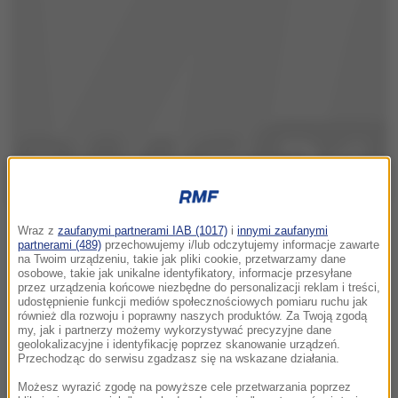
Wraz z
zaufanymi partnerami IAB (1017)
i
innymi zaufanymi
partnerami (489)
przechowujemy i/lub odczytujemy informacje zawarte
na Twoim urządzeniu, takie jak pliki cookie, przetwarzamy dane
osobowe, takie jak unikalne identyfikatory, informacje przesyłane
przez urządzenia końcowe niezbędne do personalizacji reklam i treści,
udostępnienie funkcji mediów społecznościowych pomiaru ruchu jak
również dla rozwoju i poprawny naszych produktów. Za Twoją zgodą
my, jak i partnerzy możemy wykorzystywać precyzyjne dane
geolokalizacyjne i identyfikację poprzez skanowanie urządzeń.
Przechodząc do serwisu zgadzasz się na wskazane działania.
Możesz wyrazić zgodę na powyższe cele przetwarzania poprzez