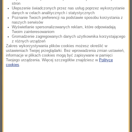
tylko zdecydowanie może uratować pokój w Europie
-
stron
Ulepszenie świadczonych przez nas usług poprzez wykorzystanie
skomentował wówczas tę decyzję szef polskiego
danych w celach analitycznych i statystycznych
MON Antoni Macierewicz. Pod koniec marca
Poznanie Twoich preferencji na podstawie sposobu korzystania z
naszych serwisów
prezydenta
Andrzej Duda podkreślił w
Wyświetlanie spersonalizowanych reklam, które odpowiadają
Twoim zainteresowaniom
przemówieniu
wygłoszonym przed kilkusetosobową
Gromadzenie zagregowanych danych użytkownika korzystającego
z różnych urządzeń
widownią National Press Club w Waszyngtonie, że
Zakres wykorzystywania plików cookies możesz określić w
ustawieniach Twojej przeglądarki. Bez wprowadzenia zmian ustawień,
dla Polski bezpieczeństwo państw członkowskich
informacje w plikach cookies mogą być zapisywane w pamięci
Twojego urządzenia. Więcej szczegółów znajdziesz w
Polityce
NATO "oznacza wzmocnienie wojskowej obecności
cookies
.
na wschodniej flance" Sojuszu.
(mal)
Źródło: RMF FM
Rosja
Polska
Tagi: