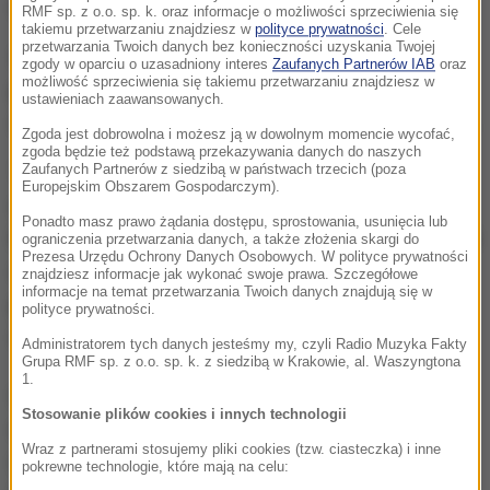
delegacja w proteście zrezygnowała z wyjazdu.
RMF sp. z o.o. sp. k. oraz informacje o możliwości sprzeciwienia się
takiemu przetwarzaniu znajdziesz w
polityce prywatności
. Cele
przetwarzania Twoich danych bez konieczności uzyskania Twojej
Inny deputowany znany piosenkarz Josif Kobzon,
zgody w oparciu o uzasadniony interes
Zaufanych Partnerów IAB
oraz
możliwość sprzeciwienia się takiemu przetwarzaniu znajdziesz w
popierający ukraińskich separatystów, domagał się
ustawieniach zaawansowanych.
nawet zerwania stosunków dyplomatycznych z USA.
Zgoda jest dobrowolna i możesz ją w dowolnym momencie wycofać,
zgoda będzie też podstawą przekazywania danych do naszych
Ta sytuacja nie pozostanie niezauważona - groził
Zaufanych Partnerów z siedzibą w państwach trzecich (poza
Europejskim Obszarem Gospodarczym).
rosyjski MSZ ustami rzecznik Marii Zacharowej.
Ponadto masz prawo żądania dostępu, sprostowania, usunięcia lub
Przekonywała ona, że Matwijenko miała wziąć udział
ograniczenia przetwarzania danych, a także złożenia skargi do
Prezesa Urzędu Ochrony Danych Osobowych. W polityce prywatności
w zebraniu parlamentarzystów w Nowym Jorku
znajdziesz informacje jak wykonać swoje prawa. Szczegółowe
informacje na temat przetwarzania Twoich danych znajdują się w
poza siedzibą ONZ, ale organizacja była
polityce prywatności.
współorganizatorem tego spotkania.
Administratorem tych danych jesteśmy my, czyli Radio Muzyka Fakty
Grupa RMF sp. z o.o. sp. k. z siedzibą w Krakowie, al. Waszyngtona
1.
USA były innego zdania i nie zamierzały wpuszczać
Stosowanie plików cookies i innych technologii
na swe terytorium objętej sankcjami Matwijenko,
Wraz z partnerami stosujemy pliki cookies (tzw. ciasteczka) i inne
równocześnie nie utrudniając jej udziału w pracach
pokrewne technologie, które mają na celu: