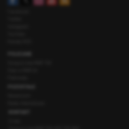
Facebook
Twitter
Instagram
YouTube
Kanały RSS
POLECANE
Gorąca Linia RMF FM
Staż w RMF24
Patronaty
POZOSTAŁE
Newsroom
Radio internetowe
KONTAKT
O nas
Gorąca Linia RMF FM: 600 700 800