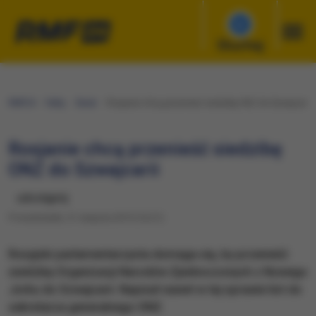
Słuchaj
RMF24
Fakty
Świat
Rosjanie chcą przenieść siedzibę ONZ do Szwajcarii
Rosjanie chcą przenieść siedzibę
ONZ do Szwajcarii
udostępnij
Poniedziałek, 31 sierpnia 2015 (16:21)
Rosyjski parlamentarzysta domaga się, by przenieść
siedzibę Organizacji Narodów Zjednoczonych z Nowego
Jorku do Szwajcarii. Napisał nawet w tej sprawie list do
sekretarza generalnego ONZ.