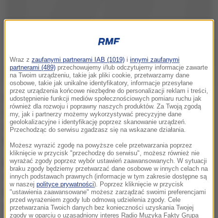
Wraz z
zaufanymi partnerami IAB (1019)
i
innymi zaufanymi
partnerami (489)
przechowujemy i/lub odczytujemy informacje zawarte
na Twoim urządzeniu, takie jak pliki cookie, przetwarzamy dane
osobowe, takie jak unikalne identyfikatory, informacje przesyłane
przez urządzenia końcowe niezbędne do personalizacji reklam i treści,
Siedziba ONZ powinna znajdować się w kraju
udostępnienie funkcji mediów społecznościowych pomiaru ruchu jak
również dla rozwoju i poprawny naszych produktów. Za Twoją zgodą
neutralnym - pisze w liście deputowany Igor Zotow i
my, jak i partnerzy możemy wykorzystywać precyzyjne dane
geolokalizacyjne i identyfikację poprzez skanowanie urządzeń.
apeluje o rozpoczęcie dyskusji na ten temat wśród
Przechodząc do serwisu zgadzasz się na wskazane działania.
krajów członkowskich.
Możesz wyrazić zgodę na powyższe cele przetwarzania poprzez
kliknięcie w przycisk "przechodzę do serwisu", możesz również nie
Moskwa jest oburzona, ponieważ objętej sankcjami
wyrażać zgody poprzez wybór ustawień zaawansowanych. W sytuacji
braku zgody będziemy przetwarzać dane osobowe w innych celach na
Walentynie Matwijenko, przewodniczącej Rady
innych podstawach prawnych (informacje w tym zakresie dostępne są
w naszej
polityce prywatności
). Poprzez kliknięcie w przycisk
Federacji, USA wydały ograniczoną wizę. Pozwalała
"ustawienia zaawansowane" możesz zarządzać swoimi preferencjami
przed wyrażeniem zgody lub odmową udzielenia zgody. Cele
ona jedynie na pobyt w siedzibie ONZ. Rosyjska
przetwarzania Twoich danych bez konieczności uzyskania Twojej
zgody w oparciu o uzasadniony interes Radio Muzyka Fakty Grupa