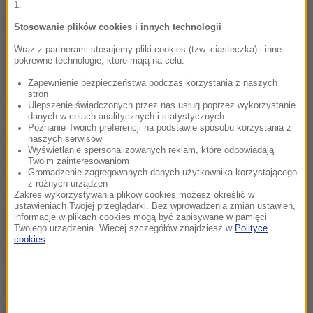
1.
12 września 1980 roku
- grupa wysokich rangą
Stosowanie plików cookies i innych technologii
wojskowych pod dowództwem generała Kenana
Wraz z partnerami stosujemy pliki cookies (tzw. ciasteczka) i inne
pokrewne technologie, które mają na celu:
Evrena przeprowadza pucz. Przewrót wojskowi
Zapewnienie bezpieczeństwa podczas korzystania z naszych
tłumaczyli wznowieniem walk na ulicach między
stron
Ulepszenie świadczonych przez nas usług poprzez wykorzystanie
lewicowymi grupami a nacjonalistami. Dochodzi do
danych w celach analitycznych i statystycznych
Poznanie Twoich preferencji na podstawie sposobu korzystania z
aresztowań wielu czołowych polityków, rozwiązano
naszych serwisów
też związki zawodowe, partie polityczne i parlament.
Wyświetlanie spersonalizowanych reklam, które odpowiadają
Twoim zainteresowaniom
Władzę przejmuje 5-osobowa rada bezpieczeństwa
Gromadzenie zagregowanych danych użytkownika korzystającego
z różnych urządzeń
narodowego. Zawieszono konstytucję i
Zakres wykorzystywania plików cookies możesz określić w
ustawieniach Twojej przeglądarki. Bez wprowadzenia zmian ustawień,
wprowadzono tymczasową ustawę zasadniczą,
informacje w plikach cookies mogą być zapisywane w pamięci
Twojego urządzenia. Więcej szczegółów znajdziesz w
Polityce
która dała praktycznie nieograniczoną władzę
cookies
.
wojsku.
LOTY Z POLSKI DO TURCJI CZĘŚCIOWO
ODWOŁANE