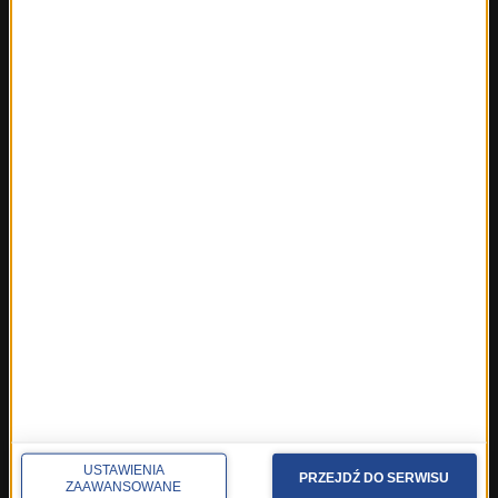
Fakty z Kielc
Fakty z Krakowa
Fakty z Lublina
Fakty z Łodzi
Fakty z Olsztyna
Fakty z Poznania
Fakty z Rzeszowa
Fakty ze Szczecina
Fakty ze Śląskiego
Fakty z Trójmiasta
Fakty z Warszawy
Fakty z Wrocławia
Fakty z Zakopanego
ROZMOWY W RMF FM
Najnowsze rozmowy w RMF FM
Rozmowa o 7:00 w RMF FM i Radiu RMF24
USTAWIENIA
PRZEJDŹ DO SERWISU
ZAAWANSOWANE
Poranna rozmowa w RMF FM