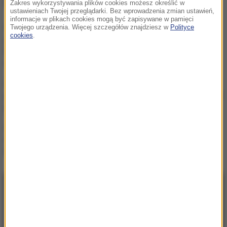
NAJWAŻNIEJSZE FAKTY
Zakres wykorzystywania plików cookies możesz określić w
ustawieniach Twojej przeglądarki. Bez wprowadzenia zmian ustawień,
informacje w plikach cookies mogą być zapisywane w pamięci
Chcą zbudować
Twojego urządzenia. Więcej szczegółów znajdziesz w
Polityce
cookies
.
gigantyczny tunel pod
Bałtykiem. Przełomowa
deklaracja Estonii
Kierują jednym państwem,
ale dzieli ich przyciemniona
szyba?
Protest na popularnym
europejskim lotnisku.
Możliwe utrudnienia
NAJNOWSZE
05:24