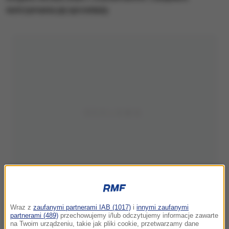
wstrzymania jej sprzedaży.
Wraz z
zaufanymi partnerami IAB (1017)
i
innymi zaufanymi
partnerami (489)
przechowujemy i/lub odczytujemy informacje zawarte
na Twoim urządzeniu, takie jak pliki cookie, przetwarzamy dane