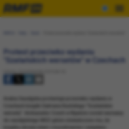
RMF24
Fakty
Świat
Protest przeciwko wydaniu "Szatańskich wersetów" 
Protest przeciwko wydaniu
"Szatańskich wersetów" w Czechach
Sobota, 10 października 2015 (06:15)
Arabia Saudyjska protestuje przeciwko wydaniu w
Czechach książki Salmana Rushdiego "Szatańskie
wersety". Ambasador Czech w Rijadzie został wezwany
do saudyjskiego MSZ gdzie oświadczono mu, że
książka obraża islam i muzułmanów i zażądano