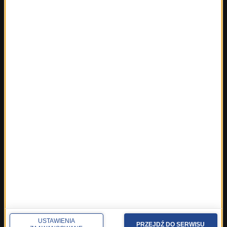
Fakty ze Szczecina
Fakty ze Śląskiego
Fakty z Trójmiasta
Fakty z Warszawy
Fakty z Wrocławia
Fakty z Zakopanego
ROZMOWY W RMF FM
Najnowsze rozmowy w RMF FM
Rozmowa o 7:00 w RMF FM i Radiu RMF24
Poranna rozmowa w RMF FM
Popołudniowa rozmowa w RMF FM
Gość Krzysztofa Ziemca w RMF FM
Rozmowy w Radiu RMF24
SPOŁECZNOŚĆ
USTAWIENIA
PRZEJDŹ DO SERWISU