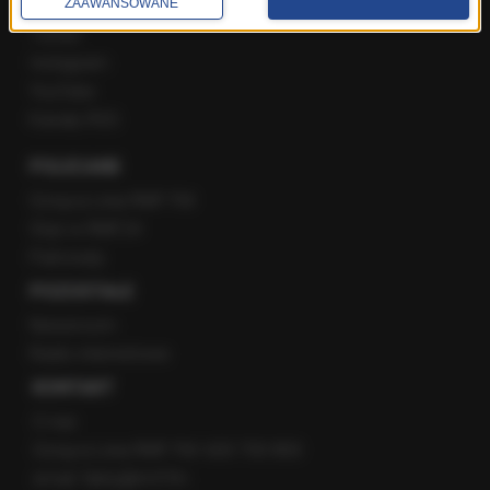
ZAAWANSOWANE
Facebook
Twitter
Instagram
YouTube
Kanały RSS
POLECANE
Gorąca Linia RMF FM
Staż w RMF24
Patronaty
POZOSTAŁE
Newsroom
Radio internetowe
KONTAKT
O nas
Gorąca Linia RMF FM: 600 700 800
email: fakty@rmf.fm