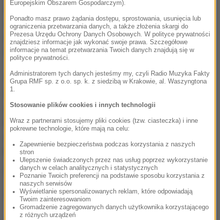
Europejskim Obszarem Gospodarczym).
zamierza publikować kolejne. Czeski minister spraw
Ponadto masz prawo żądania dostępu, sprostowania, usunięcia lub
zagranicznych Lubomir Zaoralek oświadczył, że
ograniczenia przetwarzania danych, a także złożenia skargi do
Prezesa Urzędu Ochrony Danych Osobowych. W polityce prywatności
władze nie zamierzają ingerować w sprawy
znajdziesz informacje jak wykonać swoje prawa. Szczegółowe
informacje na temat przetwarzania Twoich danych znajdują się w
wydawnictwa.
polityce prywatności.
Administratorem tych danych jesteśmy my, czyli Radio Muzyka Fakty
"Szatańskie wersety" ukazały się po raz pierwszy w
Grupa RMF sp. z o.o. sp. k. z siedzibą w Krakowie, al. Waszyngtona
1.
Wielkiej Brytanii w roku 1988. Książka wywołała
Stosowanie plików cookies i innych technologii
oburzenie muzułmanów, którzy określili ją jako
Wraz z partnerami stosujemy pliki cookies (tzw. ciasteczka) i inne
bluźnierczą. Ówczesny przywódca religijny Iranu
pokrewne technologie, które mają na celu:
ajatollah Chomeini wezwał do zabicia Rushdiego,
Zapewnienie bezpieczeństwa podczas korzystania z naszych
który ukrywał się przez 9 lat.
stron
Ulepszenie świadczonych przez nas usług poprzez wykorzystanie
danych w celach analitycznych i statystycznych
(mpw)
Poznanie Twoich preferencji na podstawie sposobu korzystania z
naszych serwisów
Wyświetlanie spersonalizowanych reklam, które odpowiadają
Źródło: PAP
Twoim zainteresowaniom
Gromadzenie zagregowanych danych użytkownika korzystającego
z różnych urządzeń