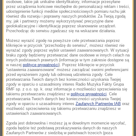
osobowe, takie jak unikalne identyfikatory, informacje przesyłane
przez urządzenia końcowe niezbędne do personalizacji reklam i treści,
udostępnienie funkcji mediów społecznościowych pomiaru ruchu jak
również dla rozwoju i poprawny naszych produktów. Za Twoją zgodą
my, jak i partnerzy możemy wykorzystywać precyzyjne dane
geolokalizacyjne i identyfikację poprzez skanowanie urządzeń.
Przechodząc do serwisu zgadzasz się na wskazane działania.
Możesz wyrazić zgodę na powyższe cele przetwarzania poprzez
kliknięcie w przycisk "przechodzę do serwisu", możesz również nie
wyrażać zgody poprzez wybór ustawień zaawansowanych. W sytuacji
braku zgody będziemy przetwarzać dane osobowe w innych celach na
innych podstawach prawnych (informacje w tym zakresie dostępne są
w naszej
polityce prywatności
). Poprzez kliknięcie w przycisk
"ustawienia zaawansowane" możesz zarządzać swoimi preferencjami
Czeskie wydawnictwo Paseka przekazało agencji
przed wyrażeniem zgody lub odmową udzielenia zgody. Cele
Reutera, że nic nie wie o protestach przeciwko
przetwarzania Twoich danych bez konieczności uzyskania Twojej
zgody w oparciu o uzasadniony interes Radio Muzyka Fakty Grupa
książce. „Szatańskie wersety” ukazały się w
RMF sp. z o.o. sp. k. oraz informacje o możliwości sprzeciwienia się
takiemu przetwarzaniu znajdziesz w
polityce prywatności
. Cele
sprzedaży w Czechach w kwietniu. 5-tysięczny
przetwarzania Twoich danych bez konieczności uzyskania Twojej
zgody w oparciu o uzasadniony interes
Zaufanych Partnerów IAB
oraz
nakład został prawie wyczerpany.
możliwość sprzeciwienia się takiemu przetwarzaniu znajdziesz w
ustawieniach zaawansowanych.
Dyrektor wydawnictwa Filip Mikes powiedział, że
Zgoda jest dobrowolna i możesz ją w dowolnym momencie wycofać,
zgoda będzie też podstawą przekazywania danych do naszych
opublikowało ono już 11 książek Rushdiego i
Zaufanych Partnerów z siedzibą w państwach trzecich (poza