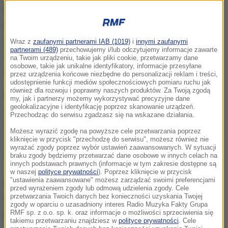
Ponad 220 osób musiało opuścić swoje domy w
powodu gigantycznych pożarów lasów w okolicach
Sokndal w Norwegii. Do pomocy w gaszeniu ognia
Wraz z
zaufanymi partnerami IAB (1019)
i
innymi zaufanymi
partnerami (489)
przechowujemy i/lub odczytujemy informacje zawarte
wezwano żołnierzy obrony terytorialnej. Przez całą
na Twoim urządzeniu, takie jak pliki cookie, przetwarzamy dane
osobowe, takie jak unikalne identyfikatory, informacje przesyłane
noc na płonące lasy wodę zrzucały trzy śmigłowce.
przez urządzenia końcowe niezbędne do personalizacji reklam i treści,
udostępnienie funkcji mediów społecznościowych pomiaru ruchu jak
również dla rozwoju i poprawny naszych produktów. Za Twoją zgodą
Rano służby poinformowały, że w wielu miejscach
my, jak i partnerzy możemy wykorzystywać precyzyjne dane
geolokalizacyjne i identyfikację poprzez skanowanie urządzeń.
udało się zdusić ogień, który chwilę później pojawiał
Przechodząc do serwisu zgadzasz się na wskazane działania.
się w innych. Pożar wybuchł w sumie w 6 tys. miejsc
Możesz wyrazić zgodę na powyższe cele przetwarzania poprzez
i istnieje zagrożenie, że nadal będzie się
kliknięcie w przycisk "przechodzę do serwisu", możesz również nie
wyrażać zgody poprzez wybór ustawień zaawansowanych. W sytuacji
rozprzestrzeniał.
braku zgody będziemy przetwarzać dane osobowe w innych celach na
innych podstawach prawnych (informacje w tym zakresie dostępne są
w naszej
polityce prywatności
). Poprzez kliknięcie w przycisk
"ustawienia zaawansowane" możesz zarządzać swoimi preferencjami
Kwiecień to wczesna pora jak na pożary lasów w
przed wyrażeniem zgody lub odmową udzielenia zgody. Cele
przetwarzania Twoich danych bez konieczności uzyskania Twojej
Norwegii. Lasy płoną także w kilku miejscach na
zgody w oparciu o uzasadniony interes Radio Muzyka Fakty Grupa
południu Szwecji. Najgorzej jest w powiecie Gnosjö.
RMF sp. z o.o. sp. k. oraz informacje o możliwości sprzeciwienia się
takiemu przetwarzaniu znajdziesz w
polityce prywatności
. Cele