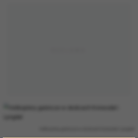
Helikoptery gaśnicze w okolicach Kvinesdal i Lyngdal