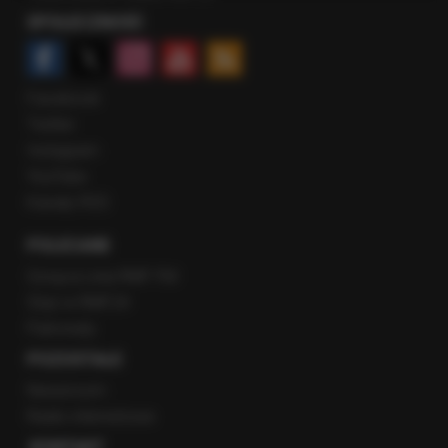
SPOŁECZNOŚĆ
Facebook
Twitter
Instagram
YouTube
Kanały RSS
POLECANE
Gorąca Linia RMF FM
Staż w RMF24
Patronaty
POZOSTAŁE
Newsroom
Radio internetowe
KONTAKT