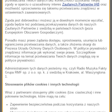
Tam z ogniem walczy kilkuset strażaków. Swoje
przetwarzania Twoich danych bez konieczności uzyskania Twojej
zgody w oparciu o uzasadniony interes
Zaufanych Partnerów IAB
oraz
domy musiało opuścić blisko 50 mieszkańców
możliwość sprzeciwienia się takiemu przetwarzaniu znajdziesz w
ustawieniach zaawansowanych.
Hästveda.
Zgoda jest dobrowolna i możesz ją w dowolnym momencie wycofać,
zgoda będzie też podstawą przekazywania danych do naszych
W tym miesiącu lasy płonęły już także w Niemczech,
Zaufanych Partnerów z siedzibą w państwach trzecich (poza
Europejskim Obszarem Gospodarczym).
Wielkiej Brytanii oraz w Polsce. Eksperci ostrzegają,
Ponadto masz prawo żądania dostępu, sprostowania, usunięcia lub
że przed nami bardzo ciężki sezon. Tegoroczna
ograniczenia przetwarzania danych, a także złożenia skargi do
Prezesa Urzędu Ochrony Danych Osobowych. W polityce prywatności
bardzo sucha zima sprzyja pożarom.
znajdziesz informacje jak wykonać swoje prawa. Szczegółowe
informacje na temat przetwarzania Twoich danych znajdują się w
polityce prywatności.
Dalsza część artykułu pod materiałem video:
Administratorem tych danych jesteśmy my, czyli Radio Muzyka Fakty
Grupa RMF sp. z o.o. sp. k. z siedzibą w Krakowie, al. Waszyngtona
1.
Stosowanie plików cookies i innych technologii
Wraz z partnerami stosujemy pliki cookies (tzw. ciasteczka) i inne
pokrewne technologie, które mają na celu:
Zapewnienie bezpieczeństwa podczas korzystania z naszych
stron