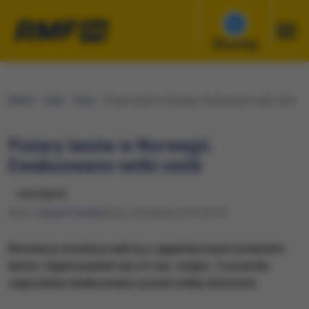
Słuchaj
RMF24
Fakty
Świat
Pożary lasów w Norwegii. Ewakuowano setki osób
Pożary lasów w Norwegii.
Ewakuowano setki osób
udostępnij
Autor:
Joanna Potocka
Środa, 24 kwietnia 2019 (18:15)
Norwescy strażacy walczą z gigantycznymi pożarami
lasów. Ogień pojawił się w 6 tys. miejsc. Z powodu
zagrożenia ewakuowano ponad setkę domostw.