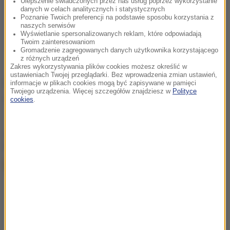
Ulepszenie świadczonych przez nas usług poprzez wykorzystanie
danych w celach analitycznych i statystycznych
Poznanie Twoich preferencji na podstawie sposobu korzystania z
naszych serwisów
Wyświetlanie spersonalizowanych reklam, które odpowiadają
Twoim zainteresowaniom
Gromadzenie zagregowanych danych użytkownika korzystającego
z różnych urządzeń
Zakres wykorzystywania plików cookies możesz określić w
ustawieniach Twojej przeglądarki. Bez wprowadzenia zmian ustawień,
Źródło: RMF24
informacje w plikach cookies mogą być zapisywane w pamięci
Twojego urządzenia. Więcej szczegółów znajdziesz w
Polityce
cookies
.
Norwegia
Tagi:
chcesz widzieć więcej artykułów od RMF24?
dodaj w
Google