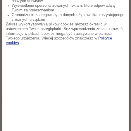
naszych serwisów
Wyświetlanie spersonalizowanych reklam, które odpowiadają
Twoim zainteresowaniom
Gromadzenie zagregowanych danych użytkownika korzystającego
z różnych urządzeń
Zakres wykorzystywania plików cookies możesz określić w
ustawieniach Twojej przeglądarki. Bez wprowadzenia zmian ustawień,
informacje w plikach cookies mogą być zapisywane w pamięci
Twojego urządzenia. Więcej szczegółów znajdziesz w
Polityce
cookies
.
NAJWAŻNIEJSZE FAKTY
Rolnik z Ostropy zaorał
nowy asfalt. Policja
zatrzymała mężczyznę