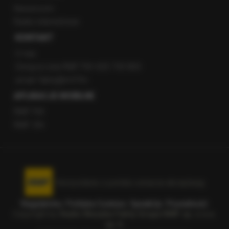
Newsroom
Radio internetowe
KONTAKT
O nas
Gorąca Linia RMF FM: 600 700 800
email: fakty@rmf.fm
APLIKACJE MOBILNE
RMF FM
RMF ON
Korzystanie z portalu oznacza akceptację
Regulaminu
.
Polityka Cookies
.
SpeakUp
.
Prywatność
.
Copyright by
Radio Muzyka Fakty Grupa RMF sp. z o.o.
sp. k.