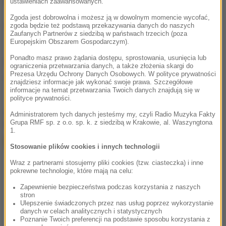
mieście jest wspólnota chrześcijańska.
ustawieniach zaawansowanych.
Zgoda jest dobrowolna i możesz ją w dowolnym momencie wycofać,
Cihan News Agency/x-news
zgoda będzie też podstawą przekazywania danych do naszych
Zaufanych Partnerów z siedzibą w państwach trzecich (poza
Europejskim Obszarem Gospodarczym).
Ponadto masz prawo żądania dostępu, sprostowania, usunięcia lub
Źródło: RMF24/PAP
ograniczenia przetwarzania danych, a także złożenia skargi do
Prezesa Urzędu Ochrony Danych Osobowych. W polityce prywatności
wybuch gazu
Tagi:
znajdziesz informacje jak wykonać swoje prawa. Szczegółowe
informacje na temat przetwarzania Twoich danych znajdują się w
polityce prywatności.
chcesz widzieć więcej artykułów od RMF24?
dodaj w
Administratorem tych danych jesteśmy my, czyli Radio Muzyka Fakty
Grupa RMF sp. z o.o. sp. k. z siedzibą w Krakowie, al. Waszyngtona
Google
1.
Stosowanie plików cookies i innych technologii
Wraz z partnerami stosujemy pliki cookies (tzw. ciasteczka) i inne
pokrewne technologie, które mają na celu:
Zapewnienie bezpieczeństwa podczas korzystania z naszych
stron
Ulepszenie świadczonych przez nas usług poprzez wykorzystanie
danych w celach analitycznych i statystycznych
Poznanie Twoich preferencji na podstawie sposobu korzystania z