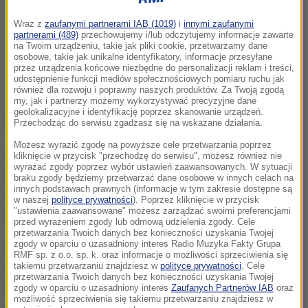
Wraz z
zaufanymi partnerami IAB (1019)
i
innymi zaufanymi
partnerami (489)
przechowujemy i/lub odczytujemy informacje zawarte
na Twoim urządzeniu, takie jak pliki cookie, przetwarzamy dane
osobowe, takie jak unikalne identyfikatory, informacje przesyłane
przez urządzenia końcowe niezbędne do personalizacji reklam i treści,
udostępnienie funkcji mediów społecznościowych pomiaru ruchu jak
również dla rozwoju i poprawny naszych produktów. Za Twoją zgodą
my, jak i partnerzy możemy wykorzystywać precyzyjne dane
geolokalizacyjne i identyfikację poprzez skanowanie urządzeń.
Przechodząc do serwisu zgadzasz się na wskazane działania.
Możesz wyrazić zgodę na powyższe cele przetwarzania poprzez
Do eksplozji i pożaru doszło w czwartek podczas
kliknięcie w przycisk "przechodzę do serwisu", możesz również nie
wyrażać zgody poprzez wybór ustawień zaawansowanych. W sytuacji
przepompowywania gazu z cysterny do instalacji w
braku zgody będziemy przetwarzać dane osobowe w innych celach na
innych podstawach prawnych (informacje w tym zakresie dostępne są
zakładzie gazowniczym. Większość ofiar to ludzie,
w naszej
polityce prywatności
). Poprzez kliknięcie w przycisk
"ustawienia zaawansowane" możesz zarządzać swoimi preferencjami
którzy stali w kolejce, by napełnić butle gazowe.
przed wyrażeniem zgody lub odmową udzielenia zgody. Cele
przetwarzania Twoich danych bez konieczności uzyskania Twojej
zgody w oparciu o uzasadniony interes Radio Muzyka Fakty Grupa
Nnewi jest drugim co do wielkości miastem w stanie
RMF sp. z o.o. sp. k. oraz informacje o możliwości sprzeciwienia się
Anambra. Wraz z miejscowościami podmiejskimi
takiemu przetwarzaniu znajdziesz w
polityce prywatności
. Cele
przetwarzania Twoich danych bez konieczności uzyskania Twojej
liczy około miliona mieszkańców. Liczna w tym
zgody w oparciu o uzasadniony interes
Zaufanych Partnerów IAB
oraz
możliwość sprzeciwienia się takiemu przetwarzaniu znajdziesz w