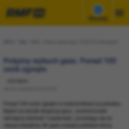
Słuchaj
RMF24
Fakty
Świat
Potężny wybuch gazu. Ponad 100 osób zginęło
Potężny wybuch gazu. Ponad 100
osób zginęło
udostępnij
Sobota, 26 grudnia 2015 (15:59)
Ponad 100 osób zginęło w mieście Nnewi na południu
Nigerii na skutek eksplozji gazu - poinformował
tamtejszy dziennik "Leadership", powołując się na
relacje świadków. W ogniu stanęły pobliskie domy.