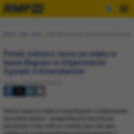
RMF24
Fakty
Świat
Polski żołnierz ranny po ataku w bazie Bagram w Afg
Polski żołnierz ranny po ataku w
bazie Bagram w Afganistanie.
Zginęło 4 Amerykanów
Sobota, 12 listopada 2016 (07:20)
Wśród rannych w ataku w bazie Bagram w Afganistanie
jest polski żołnierz - podaje Ministerstwo Obrony
Narodowej. Polak trafił do szpitala, jego stan jako
stabilny. Do przeprowadzenia potężnej eksplozji w