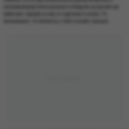
amerykańskiej lotniczej bazie w Bagram przyznali się
talibowie. Zginęły w niej co najmniej 4 osoby. To
Amerykanie. 16 żołnierzy z USA zostało rannych.