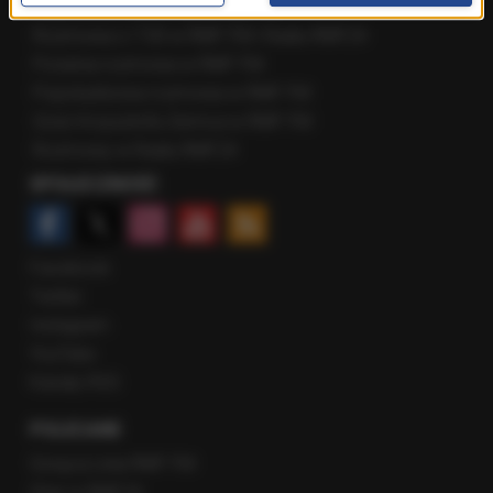
Najnowsze rozmowy w RMF FM
Rozmowa o 7:00 w RMF FM i Radiu RMF24
Poranna rozmowa w RMF FM
Popołudniowa rozmowa w RMF FM
Gość Krzysztofa Ziemca w RMF FM
Rozmowy w Radiu RMF24
SPOŁECZNOŚĆ
Facebook
Twitter
Instagram
YouTube
Kanały RSS
POLECANE
Gorąca Linia RMF FM
Staż w RMF24