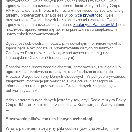
Minister obrony USA Ash Carter podkreślił, że
przetwarzania Twoich danych bez konieczności uzyskania Twojej
zgody w oparciu o uzasadniony interes Radio Muzyka Fakty Grupa
ochrona amerykańskich żołnierzy "jest priorytetem
RMF sp. z o.o. sp. k. oraz informacje o możliwości sprzeciwienia się
takiemu przetwarzaniu znajdziesz w
polityce prywatności
. Cele
USA w Afganistanie" i zapewnił, że przeprowadzone
przetwarzania Twoich danych bez konieczności uzyskania Twojej
zgody w oparciu o uzasadniony interes
Zaufanych Partnerów IAB
oraz
zostanie śledztwo w sprawie zamachu, aby
możliwość sprzeciwienia się takiemu przetwarzaniu znajdziesz w
ustawieniach zaawansowanych.
zwiększyć bezpieczeństwo w bazie w Bagram.
Zgoda jest dobrowolna i możesz ją w dowolnym momencie wycofać,
zgoda będzie też podstawą przekazywania danych do naszych
Zamachy "nie zniechęcą nas do naszej misji, która
Zaufanych Partnerów z siedzibą w państwach trzecich (poza
Europejskim Obszarem Gospodarczym).
polega na ochronie naszego kraju i pomaganiu
Ponadto masz prawo żądania dostępu, sprostowania, usunięcia lub
Afganistanowi w zabezpieczaniu jego przyszłości" -
ograniczenia przetwarzania danych, a także złożenia skargi do
Prezesa Urzędu Ochrony Danych Osobowych. W polityce prywatności
podkreślił minister obrony USA.
znajdziesz informacje jak wykonać swoje prawa. Szczegółowe
informacje na temat przetwarzania Twoich danych znajdują się w
polityce prywatności.
Rzecznik władz prowincji Parwan powiedział agencji
Administratorem tych danych jesteśmy my, czyli Radio Muzyka Fakty
Grupa RMF sp. z o.o. sp. k. z siedzibą w Krakowie, al. Waszyngtona
AFP, że zamachowiec był Afgańczykiem
1.
zatrudnionym w bazie.
Stosowanie plików cookies i innych technologii
Wraz z partnerami stosujemy pliki cookies (tzw. ciasteczka) i inne