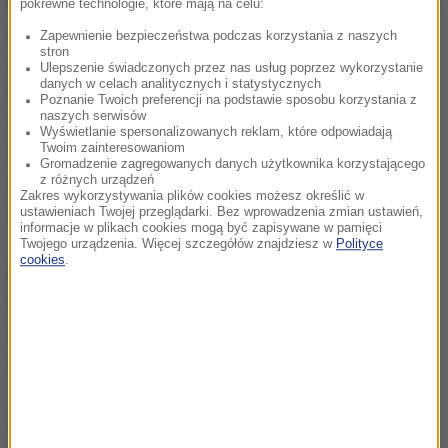
Rzecznik talibów Zabihullah Mudżahid poinformował
pokrewne technologie, które mają na celu:
na Twitterze, że za zamachem stoi jego
Zapewnienie bezpieczeństwa podczas korzystania z naszych
stron
ugrupowanie. Napisał, że bazę zaatakował
Ulepszenie świadczonych przez nas usług poprzez wykorzystanie
danych w celach analitycznych i statystycznych
męczennik, powodując "wielkie straty" wśród
Poznanie Twoich preferencji na podstawie sposobu korzystania z
naszych serwisów
amerykańskich sił. Według Mudżahida zginęło 23
Wyświetlanie spersonalizowanych reklam, które odpowiadają
Twoim zainteresowaniom
Amerykanów, a 44 zostało rannych. Zagraniczne
Gromadzenie zagregowanych danych użytkownika korzystającego
agencje przypominają jednak, że talibowie często
z różnych urządzeń
Zakres wykorzystywania plików cookies możesz określić w
zawyżają liczbę ofiar swych bojowników.
ustawieniach Twojej przeglądarki. Bez wprowadzenia zmian ustawień,
informacje w plikach cookies mogą być zapisywane w pamięci
Twojego urządzenia. Więcej szczegółów znajdziesz w
Polityce
cookies
.
Baza Bagram jest regularnie atakowana przez
talibów. W grudniu jadący na motocyklu kamikadze
wysadził się w powietrze zabijając sześciu
amerykańskich żołnierzy.
Talibowie opanowali znaczne obszary Afganistanu