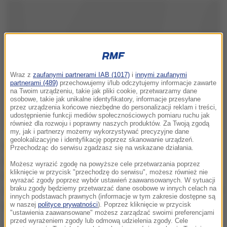
Wraz z
zaufanymi partnerami IAB (1017)
i
innymi zaufanymi
partnerami (489)
przechowujemy i/lub odczytujemy informacje zawarte
na Twoim urządzeniu, takie jak pliki cookie, przetwarzamy dane
osobowe, takie jak unikalne identyfikatory, informacje przesyłane
przez urządzenia końcowe niezbędne do personalizacji reklam i treści,
udostępnienie funkcji mediów społecznościowych pomiaru ruchu jak
również dla rozwoju i poprawny naszych produktów. Za Twoją zgodą
my, jak i partnerzy możemy wykorzystywać precyzyjne dane
geolokalizacyjne i identyfikację poprzez skanowanie urządzeń.
Do wybuchu doszło w pobliżu kantyny w tej
Przechodząc do serwisu zgadzasz się na wskazane działania.
największej amerykańskiej bazie w
Możesz wyrazić zgodę na powyższe cele przetwarzania poprzez
kliknięcie w przycisk "przechodzę do serwisu", możesz również nie
Afganistanie. Afgańskie ministerstwo obrony podało,
wyrażać zgody poprzez wybór ustawień zaawansowanych. W sytuacji
że eksplozja miała miejsce chwilę po godzinie 5.30 (2
braku zgody będziemy przetwarzać dane osobowe w innych celach na
innych podstawach prawnych (informacje w tym zakresie dostępne są
godzina czasu polskiego).
w naszej
polityce prywatności
). Poprzez kliknięcie w przycisk
"ustawienia zaawansowane" możesz zarządzać swoimi preferencjami
przed wyrażeniem zgody lub odmową udzielenia zgody. Cele