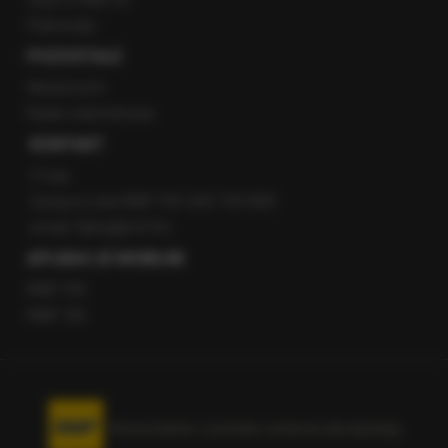
Patronaty
POZOSTAŁE
Newsroom
Radio internetowe
KONTAKT
O nas
Gorąca Linia RMF FM: 600 700 800
email: fakty@rmf.fm
APLIKACJE MOBILNE
RMF FM
RMF ON
Korzystanie z portalu oznacza akceptację