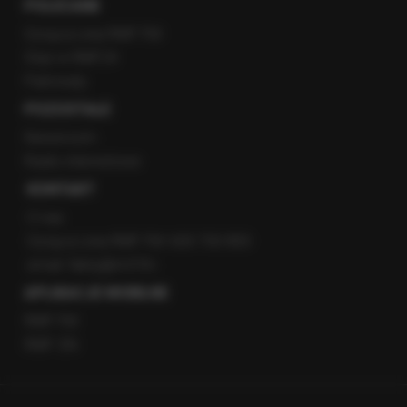
POLECANE
Gorąca Linia RMF FM
Staż w RMF24
Patronaty
POZOSTAŁE
Newsroom
Radio internetowe
KONTAKT
O nas
Gorąca Linia RMF FM: 600 700 800
email: fakty@rmf.fm
APLIKACJE MOBILNE
RMF FM
RMF ON