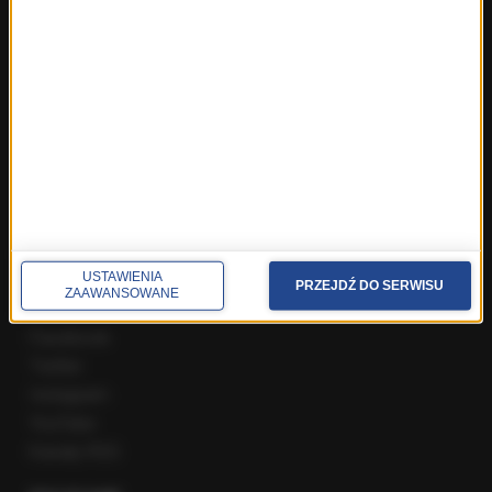
Fakty z Zakopanego
ROZMOWY W RMF FM
Najnowsze rozmowy w RMF FM
Rozmowa o 7:00 w RMF FM i Radiu RMF24
Poranna rozmowa w RMF FM
Popołudniowa rozmowa w RMF FM
Gość Krzysztofa Ziemca w RMF FM
Rozmowy w Radiu RMF24
SPOŁECZNOŚĆ
USTAWIENIA
PRZEJDŹ DO SERWISU
ZAAWANSOWANE
Facebook
Twitter
Instagram
YouTube
Kanały RSS