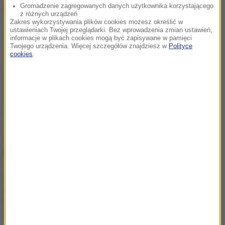
procent zwierząt, które zastrzeliłem, potem zjadłem.
Gromadzenie zagregowanych danych użytkownika korzystającego
z różnych urządzeń
Także tego lwa ze zdjęcia. Najsmaczniejsze mięso
Zakres wykorzystywania plików cookies możesz określić w
ustawieniach Twojej przeglądarki. Bez wprowadzenia zmian ustawień,
ma natomiast żyrafa
- dodał.
informacje w plikach cookies mogą być zapisywane w pamięci
Twojego urządzenia. Więcej szczegółów znajdziesz w
Polityce
cookies
.
(j.)
Źródło: RMF24
Afryka
polowanie
Tagi:
NAJWAŻNIEJSZE FAKTY
Były żołnierz USA
przechodzi piekło w Rosji.
Waszyngton naciska na
Moskwę