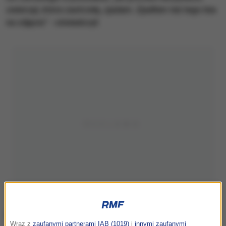
zwierząt, które zastrzelę, zjadam. Zjadłem też tego lwa
na zdjęciu” - oświadczył.
Wraz z
zaufanymi partnerami IAB (1019)
i
innymi zaufanymi