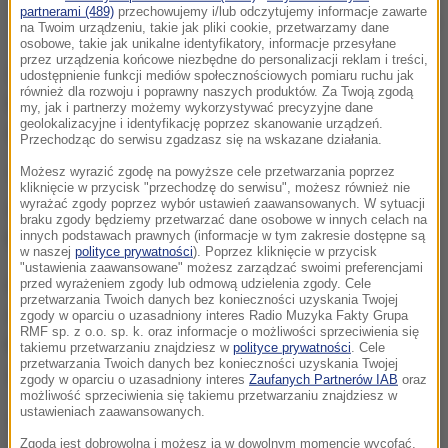
partnerami (489)
przechowujemy i/lub odczytujemy informacje zawarte
Upolowany i zjedzony przez polityka lew
na Twoim urządzeniu, takie jak pliki cookie, przetwarzamy dane
osobowe, takie jak unikalne identyfikatory, informacje przesyłane
przez urządzenia końcowe niezbędne do personalizacji reklam i treści,
Zdjęcia z polowania w Afryce zaczęły krążyć w
udostępnienie funkcji mediów społecznościowych pomiaru ruchu jak
również dla rozwoju i poprawny naszych produktów. Za Twoją zgodą
internecie w miniony weekend. Od razu wzbudziły
my, jak i partnerzy możemy wykorzystywać precyzyjne dane
geolokalizacyjne i identyfikację poprzez skanowanie urządzeń.
oburzenie.
Przechodząc do serwisu zgadzasz się na wskazane działania.
Możesz wyrazić zgodę na powyższe cele przetwarzania poprzez
"Dlaczego do diabła ktoś zabija zwierzęta tylko po to,
kliknięcie w przycisk "przechodzę do serwisu", możesz również nie
wyrażać zgody poprzez wybór ustawień zaawansowanych. W sytuacji
żeby zdobyć trofeum" - to tylko jeden z wielu
braku zgody będziemy przetwarzać dane osobowe w innych celach na
komentarzy.
innych podstawach prawnych (informacje w tym zakresie dostępne są
w naszej
polityce prywatności
). Poprzez kliknięcie w przycisk
"ustawienia zaawansowane" możesz zarządzać swoimi preferencjami
Angelo Vukasovic oświadczył gazecie "Aftonbladet",
przed wyrażeniem zgody lub odmową udzielenia zgody. Cele
przetwarzania Twoich danych bez konieczności uzyskania Twojej
że zarabia na życie organizując polowania, a zdjęcia,
zgody w oparciu o uzasadniony interes Radio Muzyka Fakty Grupa
RMF sp. z o.o. sp. k. oraz informacje o możliwości sprzeciwienia się
które pojawiły się w sieci, zostały zrobione w
takiemu przetwarzaniu znajdziesz w
polityce prywatności
. Cele
przetwarzania Twoich danych bez konieczności uzyskania Twojej
zeszłym roku na południu Afryki.
zgody w oparciu o uzasadniony interes
Zaufanych Partnerów IAB
oraz
możliwość sprzeciwienia się takiemu przetwarzaniu znajdziesz w
ustawieniach zaawansowanych.
Wielu ludzi lubi polowania. Są tereny, na których
Zgoda jest dobrowolna i możesz ją w dowolnym momencie wycofać,