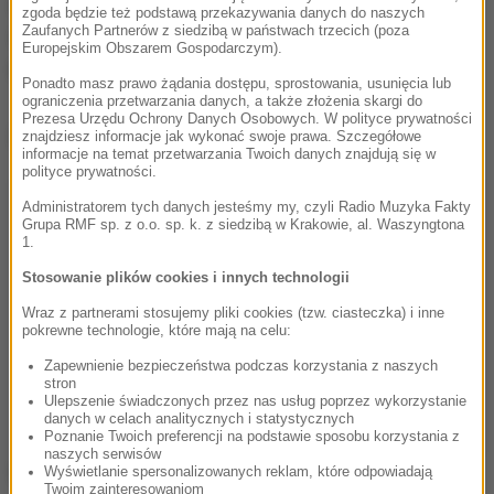
zwierzęta cierpią z powodu głodu i braku dostępu do
zgoda będzie też podstawą przekazywania danych do naszych
Zaufanych Partnerów z siedzibą w państwach trzecich (poza
wody. Wtedy trzeba przeprowadzić selekcję
-
Europejskim Obszarem Gospodarczym).
wyjaśnił polityk.
Ponadto masz prawo żądania dostępu, sprostowania, usunięcia lub
ograniczenia przetwarzania danych, a także złożenia skargi do
Prezesa Urzędu Ochrony Danych Osobowych. W polityce prywatności
Dalsza część artykułu pod materiałem video:
znajdziesz informacje jak wykonać swoje prawa. Szczegółowe
informacje na temat przetwarzania Twoich danych znajdują się w
polityce prywatności.
Administratorem tych danych jesteśmy my, czyli Radio Muzyka Fakty
Grupa RMF sp. z o.o. sp. k. z siedzibą w Krakowie, al. Waszyngtona
1.
Stosowanie plików cookies i innych technologii
Wraz z partnerami stosujemy pliki cookies (tzw. ciasteczka) i inne
pokrewne technologie, które mają na celu:
Zapewnienie bezpieczeństwa podczas korzystania z naszych
stron
Ulepszenie świadczonych przez nas usług poprzez wykorzystanie
danych w celach analitycznych i statystycznych
Poznanie Twoich preferencji na podstawie sposobu korzystania z
naszych serwisów
Stwierdził, że nie poluje dla samych trofeów
. 80
Wyświetlanie spersonalizowanych reklam, które odpowiadają
Twoim zainteresowaniom