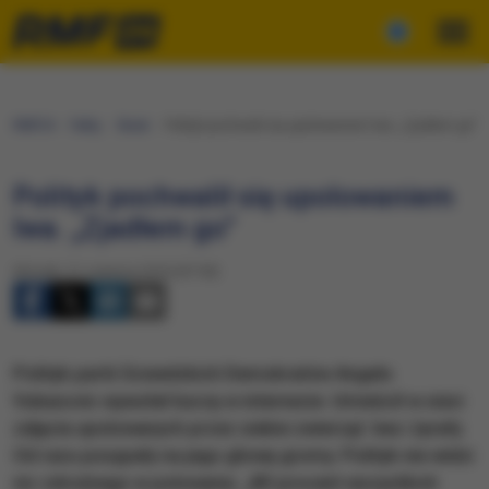
RMF24
Fakty
Świat
Polityk pochwalił się upolowaniem lwa. „Zjadłem go”
Polityk pochwalił się upolowaniem
lwa. „Zjadłem go”
Wtorek, 21 czerwca 2016 (07:50)
Polityk partii Szwedzkich Demokratów Angelo
Vukasovic wywołał burzę w internecie. Umieścił w sieci
zdjęcia upolowanych przez siebie zwierząt: lwa i żyrafy.
Od razu posypały na jego głowę gromy. Polityk nie widzi
nic zdrożnego w polowaniu. „80 procent wszystkich