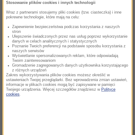
Stosowanie plików cookies i innych technologii
Wraz z partnerami stosujemy pliki cookies (tzw. ciasteczka) i inne
pokrewne technologie, które mają na celu:
Zapewnienie bezpieczeństwa podczas korzystania z naszych
stron
Ulepszenie świadczonych przez nas usług poprzez wykorzystanie
danych w celach analitycznych i statystycznych
Poznanie Twoich preferencji na podstawie sposobu korzystania z
naszych serwisów
Wyświetlanie spersonalizowanych reklam, które odpowiadają
Twoim zainteresowaniom
Gromadzenie zagregowanych danych użytkownika korzystającego
z różnych urządzeń
Zakres wykorzystywania plików cookies możesz określić w
ustawieniach Twojej przeglądarki. Bez wprowadzenia zmian ustawień,
informacje w plikach cookies mogą być zapisywane w pamięci
Twojego urządzenia. Więcej szczegółów znajdziesz w
Polityce
cookies
.