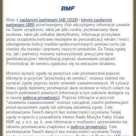
Wraz z
zaufanymi partnerami IAB (1019)
i
innymi zaufanymi
partnerami (489)
przechowujemy i/lub odczytujemy informacje zawarte
na Twoim urządzeniu, takie jak pliki cookie, przetwarzamy dane
osobowe, takie jak unikalne identyfikatory, informacje przesyłane
przez urządzenia końcowe niezbędne do personalizacji reklam i treści,
udostępnienie funkcji mediów społecznościowych pomiaru ruchu jak
również dla rozwoju i poprawny naszych produktów. Za Twoją zgodą
my, jak i partnerzy możemy wykorzystywać precyzyjne dane
geolokalizacyjne i identyfikację poprzez skanowanie urządzeń.
Przechodząc do serwisu zgadzasz się na wskazane działania.
Możesz wyrazić zgodę na powyższe cele przetwarzania poprzez
kliknięcie w przycisk "przechodzę do serwisu", możesz również nie
wyrażać zgody poprzez wybór ustawień zaawansowanych. W sytuacji
braku zgody będziemy przetwarzać dane osobowe w innych celach na
innych podstawach prawnych (informacje w tym zakresie dostępne są
w naszej
polityce prywatności
). Poprzez kliknięcie w przycisk
"ustawienia zaawansowane" możesz zarządzać swoimi preferencjami
przed wyrażeniem zgody lub odmową udzielenia zgody. Cele
przetwarzania Twoich danych bez konieczności uzyskania Twojej
zgody w oparciu o uzasadniony interes Radio Muzyka Fakty Grupa
RMF sp. z o.o. sp. k. oraz informacje o możliwości sprzeciwienia się
takiemu przetwarzaniu znajdziesz w
polityce prywatności
. Cele
przetwarzania Twoich danych bez konieczności uzyskania Twojej