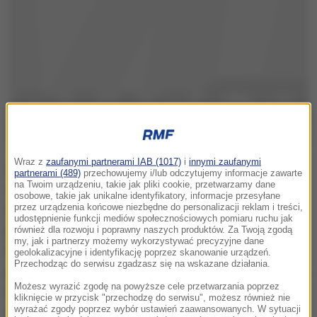
Wraz z
zaufanymi partnerami IAB (1017)
i
innymi zaufanymi
Samolot pasażerski British Aerospace 146
partnerami (489)
przechowujemy i/lub odczytujemy informacje zawarte
na Twoim urządzeniu, takie jak pliki cookie, przetwarzamy dane
wystartował z lotniska w Sao Paulo w Brazylii i miał
osobowe, takie jak unikalne identyfikatory, informacje przesyłane
przez urządzenia końcowe niezbędne do personalizacji reklam i treści,
międzylądowanie w Santa Cruz w Boliwii. Według
udostępnienie funkcji mediów społecznościowych pomiaru ruchu jak
planu miał zakończyć lot w Medellin w Kolumbii.
również dla rozwoju i poprawny naszych produktów. Za Twoją zgodą
my, jak i partnerzy możemy wykorzystywać precyzyjne dane
Rozbił się w poniedziałek w pobliżu Medellin,
geolokalizacyjne i identyfikację poprzez skanowanie urządzeń.
Przechodząc do serwisu zgadzasz się na wskazane działania.
ponieważ - jak wynika ze wstępnych ustaleń służb ds.
Możesz wyrazić zgodę na powyższe cele przetwarzania poprzez
lotnictwa - nie miał w zbiornikach paliwa, żeby czekać
kliknięcie w przycisk "przechodzę do serwisu", możesz również nie
wyrażać zgody poprzez wybór ustawień zaawansowanych. W sytuacji
na lądowanie lub lecieć na zapasowe lotnisko.