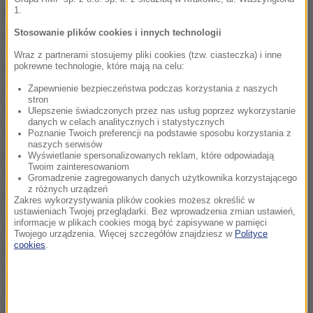
Poroszenko oskarżony o zdradę
1.
stanu
Stosowanie plików cookies i innych technologii
Wraz z partnerami stosujemy pliki cookies (tzw. ciasteczka) i inne
Pod koniec 2021 roku były prezydent Ukrainy Petro
pokrewne technologie, które mają na celu:
Poroszenko został
oskarżony o zdradę stanu
.
Zapewnienie bezpieczeństwa podczas korzystania z naszych
stron
Śledczy przekonują, że w latach 2014-2015 władze
Ulepszenie świadczonych przez nas usług poprzez wykorzystanie
danych w celach analitycznych i statystycznych
sprowadzały antracyt z kopalni z terenów zajętych
Poznanie Twoich preferencji na podstawie sposobu korzystania z
naszych serwisów
przez prorosyjskich separatystów z Donbasu.
Wyświetlanie spersonalizowanych reklam, które odpowiadają
Twoim zainteresowaniom
Oficjalnie węgiel miał pochodzić z Republiki
Gromadzenie zagregowanych danych użytkownika korzystającego
z różnych urządzeń
Południowej Afryki.
Zakres wykorzystywania plików cookies możesz określić w
ustawieniach Twojej przeglądarki. Bez wprowadzenia zmian ustawień,
informacje w plikach cookies mogą być zapisywane w pamięci
Według Służby Bezpieczeństwa Ukrainy inicjatorem
Twojego urządzenia. Więcej szczegółów znajdziesz w
Polityce
programu dostaw byli "wysocy rangą rosyjscy
cookies
.
urzędnicy", których celem była destabilizacja kraju.
Ich planem miało być stworzenie "sztucznego
niedoboru węgla" na Ukrainie, przez co musiałaby się