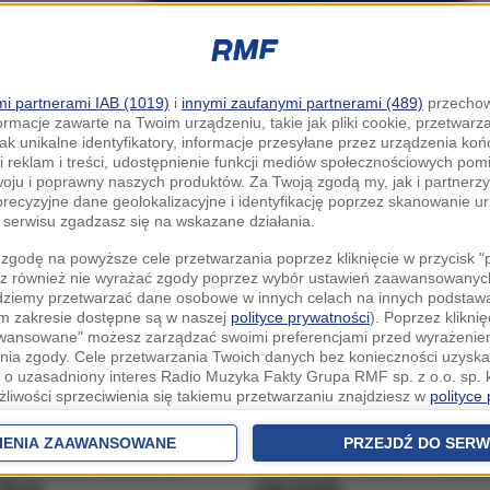
i partnerami IAB (1019)
i
innymi zaufanymi partnerami (489)
przechow
ormacje zawarte na Twoim urządzeniu, takie jak pliki cookie, przetwar
jak unikalne identyfikatory, informacje przesyłane przez urządzenia k
i reklam i treści, udostępnienie funkcji mediów społecznościowych pom
woju i poprawny naszych produktów. Za Twoją zgodą my, jak i partner
recyzyjne dane geolokalizacyjne i identyfikację poprzez skanowanie u
serwisu zgadzasz się na wskazane działania.
zgodę na powyższe cele przetwarzania poprzez kliknięcie w przycisk 
z również nie wyrażać zgody poprzez wybór ustawień zaawansowanych
dziemy przetwarzać dane osobowe w innych celach na innych podsta
ym zakresie dostępne są w naszej
polityce prywatności
). Poprzez kliknię
awansowane" możesz zarządzać swoimi preferencjami przed wyrażenie
ia zgody. Cele przetwarzania Twoich danych bez konieczności uzyska
 o uzasadniony interes Radio Muzyka Fakty Grupa RMF sp. z o.o. sp. k
żliwości sprzeciwienia się takiemu przetwarzaniu znajdziesz w
polityce
nia Twoich danych bez konieczności uzyskania Twojej zgody w oparci
ch Partnerów IAB
oraz możliwość sprzeciwienia się takiemu przetwarza
 forsa dla dyktatora. Kim
Sąd ponownie wstrzymuje
IENIA ZAAWANSOWANE
PRZEJDŹ DO SERW
aawansowanych.
Un zarabia miliardy na
inwestycję Trumpa. Prezyde
 Rosji
odpowiada