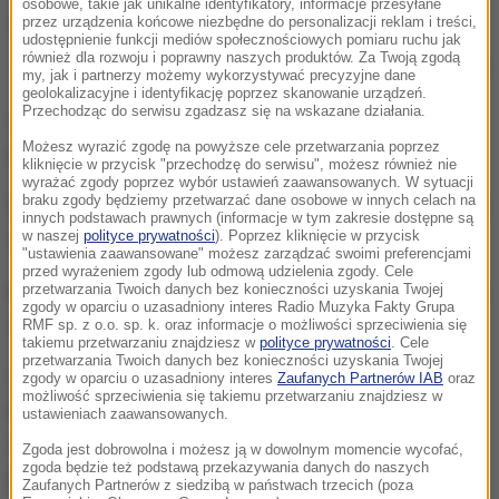
osobowe, takie jak unikalne identyfikatory, informacje przesyłane
przez urządzenia końcowe niezbędne do personalizacji reklam i treści,
udostępnienie funkcji mediów społecznościowych pomiaru ruchu jak
również dla rozwoju i poprawny naszych produktów. Za Twoją zgodą
Kokaina była ukryta w pojemnikach na akumulatory wózka inwalidzkiego
my, jak i partnerzy możemy wykorzystywać precyzyjne dane
geolokalizacyjne i identyfikację poprzez skanowanie urządzeń.
Przechodząc do serwisu zgadzasz się na wskazane działania.
57-letni mieszkaniec Curaçao został zatrzymany na
Możesz wyrazić zgodę na powyższe cele przetwarzania poprzez
lotnisku w niemieckim Dusseldorfie.
kliknięcie w przycisk "przechodzę do serwisu", możesz również nie
wyrażać zgody poprzez wybór ustawień zaawansowanych. W sytuacji
braku zgody będziemy przetwarzać dane osobowe w innych celach na
Przemycał 11 kilogramów kokainy o czarnorynkowej
innych podstawach prawnych (informacje w tym zakresie dostępne są
w naszej
polityce prywatności
). Poprzez kliknięcie w przycisk
wartości ponad 750 tysięcy euro.
"ustawienia zaawansowane" możesz zarządzać swoimi preferencjami
przed wyrażeniem zgody lub odmową udzielenia zgody. Cele
Narkotyki ukryte były w pojemnikach na akumulatory
przetwarzania Twoich danych bez konieczności uzyskania Twojej
zgody w oparciu o uzasadniony interes Radio Muzyka Fakty Grupa
wózka inwalidzkiego.
RMF sp. z o.o. sp. k. oraz informacje o możliwości sprzeciwienia się
takiemu przetwarzaniu znajdziesz w
polityce prywatności
. Cele
przetwarzania Twoich danych bez konieczności uzyskania Twojej
Zamieszkała przez 150 tysięcy osób wyspa
zgody w oparciu o uzasadniony interes
Zaufanych Partnerów IAB
oraz
możliwość sprzeciwienia się takiemu przetwarzaniu znajdziesz w
karaibska leży 20 minut jazdy motorówką od
ustawieniach zaawansowanych.
wybrzeża Ameryki Południowej. Curacao jest
Zgoda jest dobrowolna i możesz ją w dowolnym momencie wycofać,
zgoda będzie też podstawą przekazywania danych do naszych
przystankiem na drodze przemytu narkotyków do
Zaufanych Partnerów z siedzibą w państwach trzecich (poza