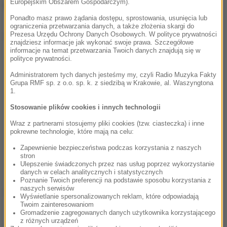
Europejskim Obszarem Gospodarczym).
Europy.
Ponadto masz prawo żądania dostępu, sprostowania, usunięcia lub
ograniczenia przetwarzania danych, a także złożenia skargi do
Dalsza część artykułu pod materiałem video:
Prezesa Urzędu Ochrony Danych Osobowych. W polityce prywatności
znajdziesz informacje jak wykonać swoje prawa. Szczegółowe
informacje na temat przetwarzania Twoich danych znajdują się w
polityce prywatności.
Administratorem tych danych jesteśmy my, czyli Radio Muzyka Fakty
Grupa RMF sp. z o.o. sp. k. z siedzibą w Krakowie, al. Waszyngtona
1.
Stosowanie plików cookies i innych technologii
Wraz z partnerami stosujemy pliki cookies (tzw. ciasteczka) i inne
pokrewne technologie, które mają na celu:
Zapewnienie bezpieczeństwa podczas korzystania z naszych
stron
Ulepszenie świadczonych przez nas usług poprzez wykorzystanie
danych w celach analitycznych i statystycznych
Poznanie Twoich preferencji na podstawie sposobu korzystania z
naszych serwisów
(j.)
Wyświetlanie spersonalizowanych reklam, które odpowiadają
Twoim zainteresowaniom
Gromadzenie zagregowanych danych użytkownika korzystającego
z różnych urządzeń