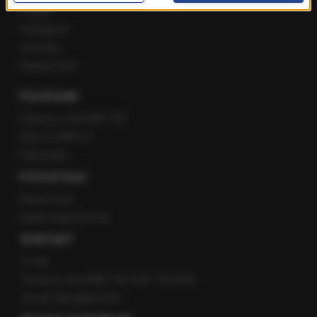
Twitter
Instagram
YouTube
Kanały RSS
POLECANE
Gorąca Linia RMF FM
Staż w RMF24
Patronaty
POZOSTAŁE
Newsroom
Radio internetowe
KONTAKT
O nas
Gorąca Linia RMF FM: 600 700 800
email: fakty@rmf.fm