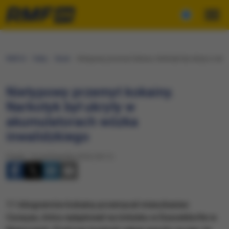
RMF24
Fakty
Świat
Nietypowy przemyt kokainy. Narkotyk był ukryty w ak
Nietypowy przemyt kokainy.
Narkotyk był ukryty w
akumulatorach wózka
inwalidzkiego
Piątek, 14 października 2016 (18:11)
11 kilogramów kokainy przemycał mieszkaniec
Curaçao, który wylądował na lotnisku w Dusseldorfie w