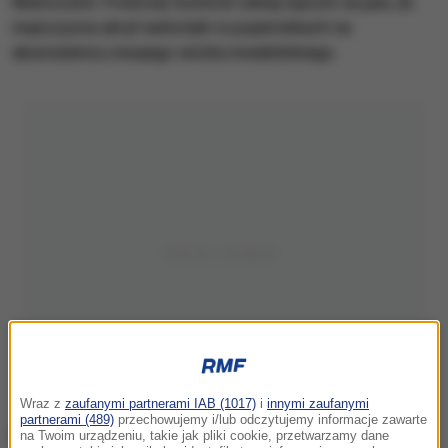
Niemczech. Podczas kontroli celnej wyszło na jaw, że
mężczyzna ukrył narkotyki w pojemnikach na
akumulatory swojego wózka inwalidzkiego.
Wraz z
zaufanymi partnerami IAB (1017)
i
innymi zaufanymi
partnerami (489)
przechowujemy i/lub odczytujemy informacje zawarte
na Twoim urządzeniu, takie jak pliki cookie, przetwarzamy dane