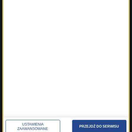
Fakty ze Szczecina
Fakty ze Śląskiego
Fakty z Trójmiasta
Fakty z Warszawy
Fakty z Wrocławia
Fakty z Zakopanego
ROZMOWY W RMF FM
Najnowsze rozmowy w RMF FM
Rozmowa o 7:00 w RMF FM i Radiu RMF24
Poranna rozmowa w RMF FM
Popołudniowa rozmowa w RMF FM
Gość Krzysztofa Ziemca w RMF FM
Rozmowy w Radiu RMF24
SPOŁECZNOŚĆ
USTAWIENIA
PRZEJDŹ DO SERWISU
Facebook
ZAAWANSOWANE