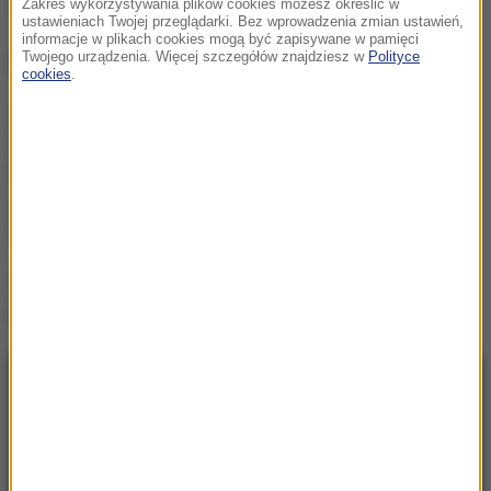
Źródło: RMF24
Zakres wykorzystywania plików cookies możesz określić w
ustawieniach Twojej przeglądarki. Bez wprowadzenia zmian ustawień,
informacje w plikach cookies mogą być zapisywane w pamięci
NAJWAŻNIEJSZE FAKTY
Twojego urządzenia. Więcej szczegółów znajdziesz w
Polityce
cookies
.
GKS Katowice w
nieciekawej sytuacji przed
rewanżem z Izraelczykami
Rosja na dalekiej północy
ćwiczyła walkę z NATO
Masakra w Jemenie. Huti
przeszli do ofensywy
NAJNOWSZE
22:17
GKS Katowice w nieciekawej sytuacji przed