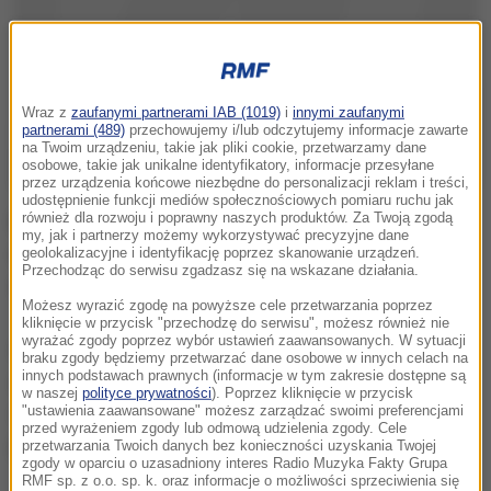
Wraz z
zaufanymi partnerami IAB (1019)
i
innymi zaufanymi
partnerami (489)
przechowujemy i/lub odczytujemy informacje zawarte
na Twoim urządzeniu, takie jak pliki cookie, przetwarzamy dane
osobowe, takie jak unikalne identyfikatory, informacje przesyłane
przez urządzenia końcowe niezbędne do personalizacji reklam i treści,
udostępnienie funkcji mediów społecznościowych pomiaru ruchu jak
również dla rozwoju i poprawny naszych produktów. Za Twoją zgodą
Decyzję tę prezydent Turcji ogłosił podczas
my, jak i partnerzy możemy wykorzystywać precyzyjne dane
ceremonii upamiętniającej ofiary próby zamachu
geolokalizacyjne i identyfikację poprzez skanowanie urządzeń.
Przechodząc do serwisu zgadzasz się na wskazane działania.
stanu, w wyniku której zginęło co najmniej 270 osób.
Możesz wyrazić zgodę na powyższe cele przetwarzania poprzez
kliknięcie w przycisk "przechodzę do serwisu", możesz również nie
wyrażać zgody poprzez wybór ustawień zaawansowanych. W sytuacji
Przebaczę i wycofam wszystkie akty oskarżenia
braku zgody będziemy przetwarzać dane osobowe w innych celach na
innych podstawach prawnych (informacje w tym zakresie dostępne są
dotyczące obelg i zniewag, które skierowano przeciw
w naszej
polityce prywatności
). Poprzez kliknięcie w przycisk
mnie
- zapowiedział Erdogan. Dodał, że jest to
"ustawienia zaawansowane" możesz zarządzać swoimi preferencjami
przed wyrażeniem zgody lub odmową udzielenia zgody. Cele
jednorazowy gest dobrej woli.
przetwarzania Twoich danych bez konieczności uzyskania Twojej
zgody w oparciu o uzasadniony interes Radio Muzyka Fakty Grupa
RMF sp. z o.o. sp. k. oraz informacje o możliwości sprzeciwienia się