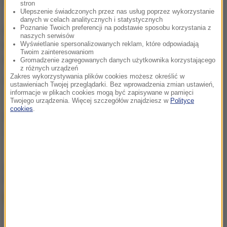
więzienia w zawieszeniu.
stron
Ulepszenie świadczonych przez nas usług poprzez wykorzystanie
danych w celach analitycznych i statystycznych
Poznanie Twoich preferencji na podstawie sposobu korzystania z
Dzień po puczu władze rozpoczęły czystki. Od 16
naszych serwisów
lipca w Turcji zatrzymano już ponad 18 tys. osób, a 9
Wyświetlanie spersonalizowanych reklam, które odpowiadają
Twoim zainteresowaniom
677 spośród nich zostało aresztowanych.
Gromadzenie zagregowanych danych użytkownika korzystającego
z różnych urządzeń
Zakres wykorzystywania plików cookies możesz określić w
(mpw)
ustawieniach Twojej przeglądarki. Bez wprowadzenia zmian ustawień,
informacje w plikach cookies mogą być zapisywane w pamięci
Twojego urządzenia. Więcej szczegółów znajdziesz w
Polityce
cookies
.
Źródło: PAP
Turcja
Recep Tayyip Erdogan
Tagi:
chcesz widzieć więcej artykułów od RMF24?
dodaj w
Google