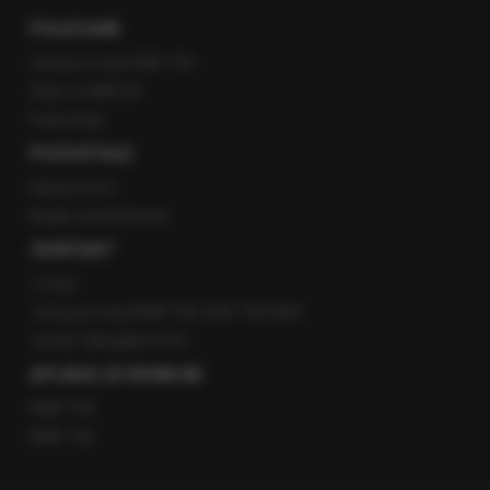
POLECANE
Gorąca Linia RMF FM
Staż w RMF24
Patronaty
POZOSTAŁE
Newsroom
Radio internetowe
KONTAKT
O nas
Gorąca Linia RMF FM: 600 700 800
email: fakty@rmf.fm
APLIKACJE MOBILNE
RMF FM
RMF ON