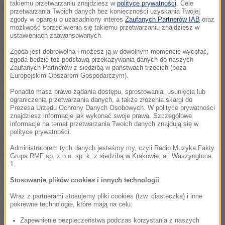
takiemu przetwarzaniu znajdziesz w
polityce prywatności
. Cele
Erdogan zaznaczył, że ma nadzieję, iż krok ten będzie
przetwarzania Twoich danych bez konieczności uzyskania Twojej
zgody w oparciu o uzasadniony interes
Zaufanych Partnerów IAB
oraz
"nowym początkiem".
możliwość sprzeciwienia się takiemu przetwarzaniu znajdziesz w
ustawieniach zaawansowanych.
Od czasu objęcia prezydentury przez Erdogana w
Zgoda jest dobrowolna i możesz ją w dowolnym momencie wycofać,
zgoda będzie też podstawą przekazywania danych do naszych
sierpniu 2014 roku turecka prokuratura wszczęła ok.
Zaufanych Partnerów z siedzibą w państwach trzecich (poza
Europejskim Obszarem Gospodarczym).
dwóch tysięcy spraw o obrazę głowy państwa, w tym
Ponadto masz prawo żądania dostępu, sprostowania, usunięcia lub
przeciw rysownikom, dziennikarzom, nastolatkom.
ograniczenia przetwarzania danych, a także złożenia skargi do
Prezesa Urzędu Ochrony Danych Osobowych. W polityce prywatności
znajdziesz informacje jak wykonać swoje prawa. Szczegółowe
Zgodnie z tureckim kodeksem karnym obraza
informacje na temat przetwarzania Twoich danych znajdują się w
polityce prywatności.
prezydenta jest przestępstwem, za które grozi kara
Administratorem tych danych jesteśmy my, czyli Radio Muzyka Fakty
od roku do czterech lat pozbawienia wolności. Za
Grupa RMF sp. z o.o. sp. k. z siedzibą w Krakowie, al. Waszyngtona
1.
obrazę Erdogana skazano już m.in. byłą miss Turcji z
Stosowanie plików cookies i innych technologii
2006 roku Merve Buyuksarac. Za udostępnienie na
Instagramie poematu satyrycznego na temat
Wraz z partnerami stosujemy pliki cookies (tzw. ciasteczka) i inne
pokrewne technologie, które mają na celu:
prezydenta usłyszała ona wyrok 14 miesięcy
Zapewnienie bezpieczeństwa podczas korzystania z naszych