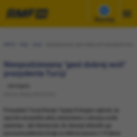
Słuchaj
RMF24
Fakty
Świat
Niespodziewany "gest dobrej woli" prezydenta Turcji
Niespodziewany "gest dobrej woli"
prezydenta Turcji
udostępnij
Sobota, 30 lipca 2016 (16:01)
Prezydent Turcji Recep Tayyip Erdogan ogłosił, że
wycofa wszystkie akty oskarżenia o obrazę szefa
państwa. Jak tłumaczył, do decyzji skłoniło go
poczucie jedności kraju w obliczu puczu z 15 lipca.