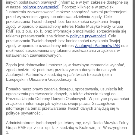
innych podstawach prawnych (informacje w tym zakresie dostępne są
prawicowej partii) NPD, a następnie rozpowszechniać
w naszej
polityce prywatności
). Poprzez kliknięcie w przycisk
"ustawienia zaawansowane" możesz zarządzać swoimi preferencjami
przy wykorzystaniu godła Bawarii książki "Mein
przed wyrażeniem zgody lub odmową udzielenia zgody. Cele
przetwarzania Twoich danych bez konieczności uzyskania Twojej
Kampf". Tego nie da się pogodzić -
oświadczył
zgody w oparciu o uzasadniony interes Radio Muzyka Fakty Grupa
RMF sp. z o.o. sp. k. oraz informacje o możliwości sprzeciwienia się
wcześniej premier Bawarii Horst Seehofer.
takiemu przetwarzaniu znajdziesz w
polityce prywatności
. Cele
przetwarzania Twoich danych bez konieczności uzyskania Twojej
zgody w oparciu o uzasadniony interes
Zaufanych Partnerów IAB
oraz
Książka podburza do waśni między narodami
-
możliwość sprzeciwienia się takiemu przetwarzaniu znajdziesz w
ustawieniach zaawansowanych.
powiedziała szefowa kancelarii premiera Bawarii
Zgoda jest dobrowolna i możesz ją w dowolnym momencie wycofać,
Christine Haderthauer, dodając, że "projekt został
zgoda będzie też podstawą przekazywania danych do naszych
Zaufanych Partnerów z siedzibą w państwach trzecich (poza
wstrzymany". O stanowisku bawarskich władz
Europejskim Obszarem Gospodarczym).
poinformował w internetowym wydaniu dziennik
Ponadto masz prawo żądania dostępu, sprostowania, usunięcia lub
ograniczenia przetwarzania danych, a także złożenia skargi do
"Sueddeutsche Zeitung".
Prezesa Urzędu Ochrony Danych Osobowych. W polityce prywatności
znajdziesz informacje jak wykonać swoje prawa. Szczegółowe
informacje na temat przetwarzania Twoich danych znajdują się w
polityce prywatności.
Dyrektor IfZ Andreas Wirsching oświadczył, że
monachijski instytut jest niezależną placówką
Administratorem tych danych jesteśmy my, czyli Radio Muzyka Fakty
Grupa RMF sp. z o.o. sp. k. z siedzibą w Krakowie, al. Waszyngtona
badawczą i będzie kontynuować na własną
1.