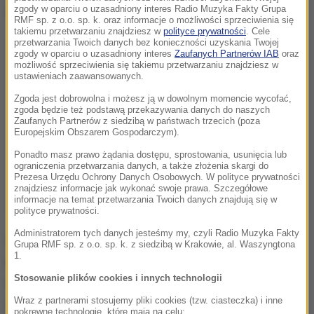
Dalsza część artykułu pod materiałem video:
zgody w oparciu o uzasadniony interes Radio Muzyka Fakty Grupa
RMF sp. z o.o. sp. k. oraz informacje o możliwości sprzeciwienia się
takiemu przetwarzaniu znajdziesz w
polityce prywatności
. Cele
przetwarzania Twoich danych bez konieczności uzyskania Twojej
zgody w oparciu o uzasadniony interes
Zaufanych Partnerów IAB
oraz
możliwość sprzeciwienia się takiemu przetwarzaniu znajdziesz w
ustawieniach zaawansowanych.
Zgoda jest dobrowolna i możesz ją w dowolnym momencie wycofać,
zgoda będzie też podstawą przekazywania danych do naszych
Zaufanych Partnerów z siedzibą w państwach trzecich (poza
Europejskim Obszarem Gospodarczym).
Ponadto masz prawo żądania dostępu, sprostowania, usunięcia lub
ograniczenia przetwarzania danych, a także złożenia skargi do
Prezesa Urzędu Ochrony Danych Osobowych. W polityce prywatności
znajdziesz informacje jak wykonać swoje prawa. Szczegółowe
informacje na temat przetwarzania Twoich danych znajdują się w
polityce prywatności.
Administratorem tych danych jesteśmy my, czyli Radio Muzyka Fakty
W maju blisko 400 kg kokainy, schowanej wśród
Grupa RMF sp. z o.o. sp. k. z siedzibą w Krakowie, al. Waszyngtona
1.
importowanych bananów, znaleziono w kilkunastu
Stosowanie plików cookies i innych technologii
supermarketach sieci Aldi w Berlinie i kraju
Wraz z partnerami stosujemy pliki cookies (tzw. ciasteczka) i inne
związkowym Brandenburgia.
pokrewne technologie, które mają na celu: