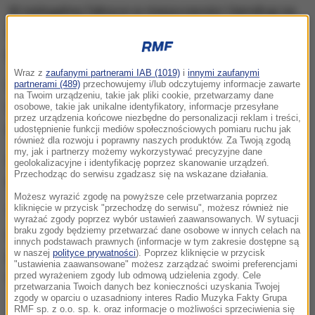
W nielegalnej fabryce w miejscowości Vamdrup na
zachodzie Danii policja skonfiskowała 11 milionów
papierosów.
Wraz z
zaufanymi partnerami IAB (1019)
i
innymi zaufanymi
W przekształconym w fabrykę gospodarstwie
partnerami (489)
przechowujemy i/lub odczytujemy informacje zawarte
na Twoim urządzeniu, takie jak pliki cookie, przetwarzamy dane
rolnym znaleziono profesjonalny sprzęt do produkcji
osobowe, takie jak unikalne identyfikatory, informacje przesyłane
przez urządzenia końcowe niezbędne do personalizacji reklam i treści,
przetwarzania tytoniu.
udostępnienie funkcji mediów społecznościowych pomiaru ruchu jak
również dla rozwoju i poprawny naszych produktów. Za Twoją zgodą
my, jak i partnerzy możemy wykorzystywać precyzyjne dane
Zatrzymano 13 Polaków i Ukraińców w wieku do 32
geolokalizacyjne i identyfikację poprzez skanowanie urządzeń.
Przechodząc do serwisu zgadzasz się na wskazane działania.
do nawet 70 lat.
Możesz wyrazić zgodę na powyższe cele przetwarzania poprzez
kliknięcie w przycisk "przechodzę do serwisu", możesz również nie
"Uważamy, że podejrzani przez dłuższy czas
wyrażać zgody poprzez wybór ustawień zaawansowanych. W sytuacji
braku zgody będziemy przetwarzać dane osobowe w innych celach na
wyprodukowali kilka milionów papierosów" -
innych podstawach prawnych (informacje w tym zakresie dostępne są
w naszej
polityce prywatności
). Poprzez kliknięcie w przycisk
powiedział Morten Vegger z oddziału policji, która
"ustawienia zaawansowane" możesz zarządzać swoimi preferencjami
dokonała przeszukania.
przed wyrażeniem zgody lub odmową udzielenia zgody. Cele
przetwarzania Twoich danych bez konieczności uzyskania Twojej
zgody w oparciu o uzasadniony interes Radio Muzyka Fakty Grupa
RMF sp. z o.o. sp. k. oraz informacje o możliwości sprzeciwienia się