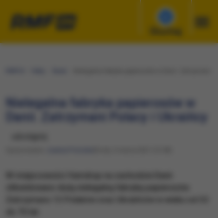
Słuchaj
RMF24
Fakty
Świat
Nielegalna fabryka papierosów w Danii. Zatrzymani Po
Nielegalna fabryka papierosów w
Danii. Zatrzymani Polacy i Ukraińcy
udostępnij
Opracowanie:
Joanna Potocka
Środa, 3 marca 2021 (12:58)
W miejscowości Vamdrup na zachodzie Danii
zlikwidowano dużą nielegalną fabrykę papierosów.
Zatrzymano 13 Polaków oraz Ukraińców w wieku od 32
do 70 lat.