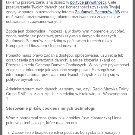
Dalsza część artykułu pod materiałem video:
takiemu przetwarzaniu znajdziesz w
polityce prywatności
. Cele
przetwarzania Twoich danych bez konieczności uzyskania Twojej
zgody w oparciu o uzasadniony interes
Zaufanych Partnerów IAB
oraz
możliwość sprzeciwienia się takiemu przetwarzaniu znajdziesz w
ustawieniach zaawansowanych.
Zgoda jest dobrowolna i możesz ją w dowolnym momencie wycofać,
zgoda będzie też podstawą przekazywania danych do naszych
Zaufanych Partnerów z siedzibą w państwach trzecich (poza
Europejskim Obszarem Gospodarczym).
Ponadto masz prawo żądania dostępu, sprostowania, usunięcia lub
ograniczenia przetwarzania danych, a także złożenia skargi do
Prezesa Urzędu Ochrony Danych Osobowych. W polityce prywatności
znajdziesz informacje jak wykonać swoje prawa. Szczegółowe
informacje na temat przetwarzania Twoich danych znajdują się w
polityce prywatności.
Administratorem tych danych jesteśmy my, czyli Radio Muzyka Fakty
Grupa RMF sp. z o.o. sp. k. z siedzibą w Krakowie, al. Waszyngtona
1.
Zatrzymanym mężczyznom zarzuca się, oprócz
Stosowanie plików cookies i innych technologii
nielegalnej produkcji papierosów, również przemyt
dużej ilości tytoniu.
Wraz z partnerami stosujemy pliki cookies (tzw. ciasteczka) i inne
pokrewne technologie, które mają na celu:
Według duńskiej policji dochodzenie zostało
Zapewnienie bezpieczeństwa podczas korzystania z naszych