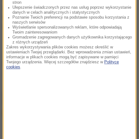
stron
wszczęte we współpracy z izbą skarbową, urzędem
Ulepszenie świadczonych przez nas usług poprzez wykorzystanie
danych w celach analitycznych i statystycznych
celnym, Europolem oraz innymi zagranicznymi
Poznanie Twoich preferencji na podstawie sposobu korzystania z
naszych serwisów
agencjami policyjnymi.
Wyświetlanie spersonalizowanych reklam, które odpowiadają
Twoim zainteresowaniom
Gromadzenie zagregowanych danych użytkownika korzystającego
z różnych urządzeń
Zakres wykorzystywania plików cookies możesz określić w
ustawieniach Twojej przeglądarki. Bez wprowadzenia zmian ustawień,
informacje w plikach cookies mogą być zapisywane w pamięci
Twojego urządzenia. Więcej szczegółów znajdziesz w
Polityce
Źródło: RMF FM/PAP
cookies
.
Dania
Tagi:
chcesz widzieć więcej artykułów od RMF24?
dodaj w
Google