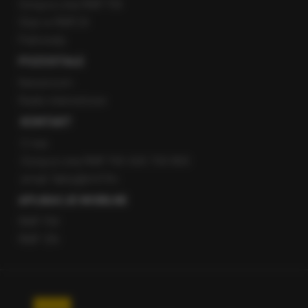
Gorąca Linia RMF FM
Staż w RMF24
Patronaty
POZOSTAŁE
Newsroom
Radio internetowe
KONTAKT
O nas
Gorąca Linia RMF FM: 600 700 800
email: fakty@rmf.fm
APLIKACJE MOBILNE
RMF FM
RMF ON