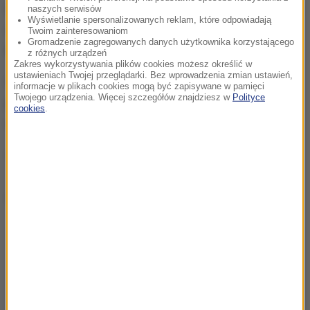
medale mistrzostw świata - w 2011 i 2013 roku. Z tej
naszych serwisów
Wyświetlanie spersonalizowanych reklam, które odpowiadają
ostatniej imprezy Polka również przywiozła srebrny
Twoim zainteresowaniom
Gromadzenie zagregowanych danych użytkownika korzystającego
krążek.
z różnych urządzeń
Zakres wykorzystywania plików cookies możesz określić w
ustawieniach Twojej przeglądarki. Bez wprowadzenia zmian ustawień,
Ostatnio Biełoborodowa miała przerwę w startach,
informacje w plikach cookies mogą być zapisywane w pamięci
Twojego urządzenia. Więcej szczegółów znajdziesz w
Polityce
ponieważ w lutym 2015 roku urodziła dziecko. Miała
cookies
.
wrócić do rywalizacji na igrzyska w Rio de Janeiro.
(edbie)
Dalsza część artykułu pod materiałem video: