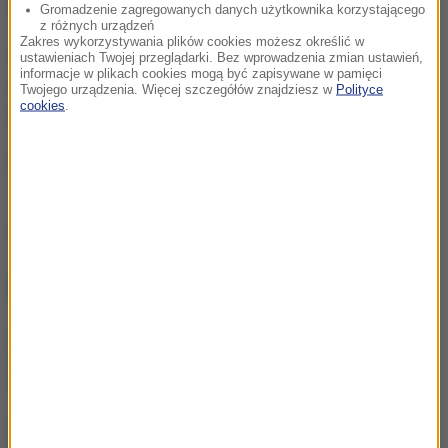
zmarła.
Gromadzenie zagregowanych danych użytkownika korzystającego
z różnych urządzeń
Zakres wykorzystywania plików cookies możesz określić w
46-letni mężczyzna i jego o rok starsza była żona
ustawieniach Twojej przeglądarki. Bez wprowadzenia zmian ustawień,
informacje w plikach cookies mogą być zapisywane w pamięci
zostali aresztowani. Dziś prokuratura postawiła im
Twojego urządzenia. Więcej szczegółów znajdziesz w
Polityce
cookies
.
zarzut śmiertelnego pobicia.
(j.)
Źródło: RMF24
NAJWAŻNIEJSZE FAKTY
Każdego dnia ginie tam
średnio jedno dziecko.
Szokujące dane UNICEF
Historyczne rozmowy w
Wenezueli. Kraj może