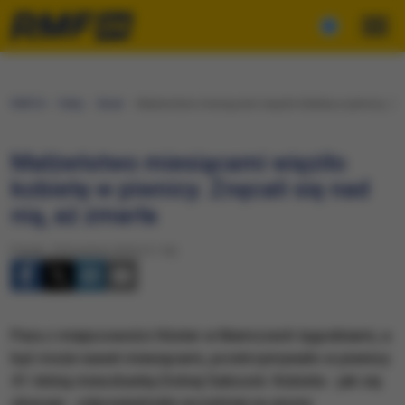
RMF24
Fakty
Świat
Małżeństwo miesiącami więziło kobietę w piwnicy. Znę
Małżeństwo miesiącami więziło
kobietę w piwnicy. Znęcali się nad
nią, aż zmarła
Piątek, 29 kwietnia 2016 (11:16)
Para z miejscowości Höxter w Niemczech tygodniami, a
być może nawet miesiącami, przetrzymywało w piwnicy
41-letnią mieszkankę Dolnej Saksonii. Kobieta - jak się
okazuje - odpowiedziała wcześniej na anons