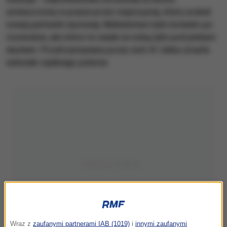
umieszczony w prasie przez mężczyznę, który szukał
nowej partnerki życiowej. Małżeństwo było bowiem po
rozwodzie, ale mimo to nadal ze sobą żyło pod jednym
dachem. Przetrzymywana przez nich 41-latka zmarła
wskutek ciężkiego pobicia.
Wraz z
zaufanymi partnerami IAB (1019)
i
innymi zaufanymi