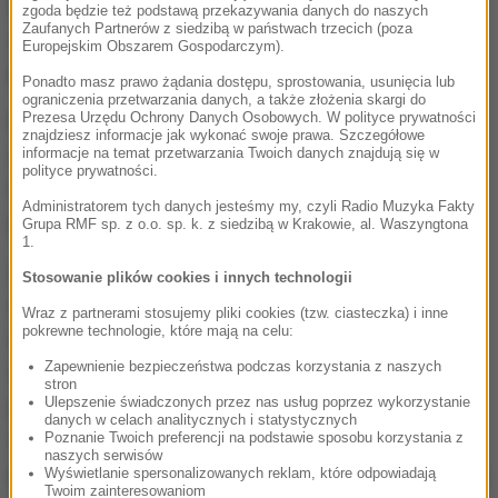
latka przyjechała w odwiedziny do nowego
zgoda będzie też podstawą przekazywania danych do naszych
Zaufanych Partnerów z siedzibą w państwach trzecich (poza
znajomego. Wtedy to została uwięziona w piwnicy
Europejskim Obszarem Gospodarczym).
przez parę byłych małżonków.
Ponadto masz prawo żądania dostępu, sprostowania, usunięcia lub
ograniczenia przetwarzania danych, a także złożenia skargi do
Prezesa Urzędu Ochrony Danych Osobowych. W polityce prywatności
Prokuratura podaje, że kobieta była bita. Sekcja
znajdziesz informacje jak wykonać swoje prawa. Szczegółowe
zwłok wykazała, że zmarła od ciosu w głowę. Nic
informacje na temat przetwarzania Twoich danych znajdują się w
polityce prywatności.
natomiast nie wskazuje na to, by padła ofiarą
Administratorem tych danych jesteśmy my, czyli Radio Muzyka Fakty
przemocy seksualnej.
Grupa RMF sp. z o.o. sp. k. z siedzibą w Krakowie, al. Waszyngtona
1.
W czwartek 21 kwietnia ciężko pobitą kobietę para
Stosowanie plików cookies i innych technologii
chciała przewieźć ze swojego domu do mieszkania
Wraz z partnerami stosujemy pliki cookies (tzw. ciasteczka) i inne
pokrewne technologie, które mają na celu:
w innej miejscowości. Po drodze zepsuł im się
Zapewnienie bezpieczeństwa podczas korzystania z naszych
samochód. Ponieważ stan kobiety gwałtownie się
stron
Ulepszenie świadczonych przez nas usług poprzez wykorzystanie
pogorszył, eksmałżonkowie postanowili ostatecznie
danych w celach analitycznych i statystycznych
wezwać karetkę pogotowia. 41-latka została
Poznanie Twoich preferencji na podstawie sposobu korzystania z
naszych serwisów
przewieziona do szpitala, gdzie dwie godziny później
Wyświetlanie spersonalizowanych reklam, które odpowiadają
Twoim zainteresowaniom