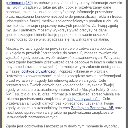
partnerami (489)
przechowujemy i/lub odczytujemy informacje zawarte
na Twoim urządzeniu, takie jak pliki cookie, przetwarzamy dane
osobowe, takie jak unikalne identyfikatory, informacje przesyłane
przez urządzenia końcowe niezbędne do personalizacji reklam i treści,
udostępnienie funkcji mediów społecznościowych pomiaru ruchu jak
również dla rozwoju i poprawny naszych produktów. Za Twoją zgodą
my, jak i partnerzy możemy wykorzystywać precyzyjne dane
geolokalizacyjne i identyfikację poprzez skanowanie urządzeń.
Przechodząc do serwisu zgadzasz się na wskazane działania.
Możesz wyrazić zgodę na powyższe cele przetwarzania poprzez
kliknięcie w przycisk "przechodzę do serwisu", możesz również nie
wyrażać zgody poprzez wybór ustawień zaawansowanych. W sytuacji
braku zgody będziemy przetwarzać dane osobowe w innych celach na
innych podstawach prawnych (informacje w tym zakresie dostępne są
w naszej
polityce prywatności
). Poprzez kliknięcie w przycisk
"ustawienia zaawansowane" możesz zarządzać swoimi preferencjami
przed wyrażeniem zgody lub odmową udzielenia zgody. Cele
przetwarzania Twoich danych bez konieczności uzyskania Twojej
zgody w oparciu o uzasadniony interes Radio Muzyka Fakty Grupa
RMF sp. z o.o. sp. k. oraz informacje o możliwości sprzeciwienia się
Według doniesień niemieckich mediów, 41-latka miała
takiemu przetwarzaniu znajdziesz w
polityce prywatności
. Cele
przetwarzania Twoich danych bez konieczności uzyskania Twojej
odpowiedzieć na anons matrymonialny umieszczony
zgody w oparciu o uzasadniony interes
Zaufanych Partnerów IAB
oraz
w prasie przez mężczyznę. Początkowo była to
możliwość sprzeciwienia się takiemu przetwarzaniu znajdziesz w
ustawieniach zaawansowanych.
znajomość korespondencyjna. Po jakimś czasie 41-
Zgoda jest dobrowolna i możesz ją w dowolnym momencie wycofać,