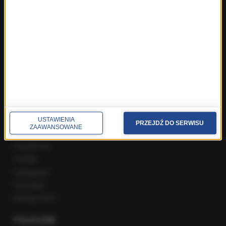
ROZMOWY W RMF FM
Najnowsze rozmowy w RMF FM
Rozmowa o 7:00 w RMF FM i Radiu RMF24
Poranna rozmowa w RMF FM
Popołudniowa rozmowa w RMF FM
Gość Krzysztofa Ziemca w RMF FM
Rozmowy w Radiu RMF24
SPOŁECZNOŚĆ
USTAWIENIA
PRZEJDŹ DO SERWISU
ZAAWANSOWANE
Facebook
Twitter
Instagram
YouTube
Kanały RSS
POLECANE