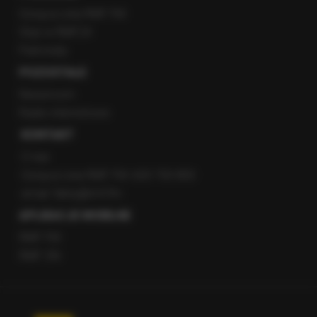
Gorąca Linia RMF FM
Staż w RMF24
Patronaty
POZOSTAŁE
Newsroom
Radio internetowe
KONTAKT
O nas
Gorąca Linia RMF FM: 600 700 800
email: fakty@rmf.fm
APLIKACJE MOBILNE
RMF FM
RMF ON