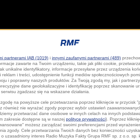
i partnerami IAB (1019)
i
innymi zaufanymi partnerami (489)
przechow
ormacje zawarte na Twoim urządzeniu, takie jak pliki cookie, przetwar
jak unikalne identyfikatory, informacje przesyłane przez urządzenia k
i reklam i treści, udostępnienie funkcji mediów społecznościowych pom
woju i poprawny naszych produktów. Za Twoją zgodą my, jak i partner
recyzyjne dane geolokalizacyjne i identyfikację poprzez skanowanie u
serwisu zgadzasz się na wskazane działania.
zgodę na powyższe cele przetwarzania poprzez kliknięcie w przycisk 
z również nie wyrażać zgody poprzez wybór ustawień zaawansowanych
dziemy przetwarzać dane osobowe w innych celach na innych podsta
ym zakresie dostępne są w naszej
polityce prywatności
). Poprzez kliknię
awansowane" możesz zarządzać swoimi preferencjami przed wyrażenie
ia zgody. Cele przetwarzania Twoich danych bez konieczności uzyska
 o uzasadniony interes Radio Muzyka Fakty Grupa RMF sp. z o.o. sp. k