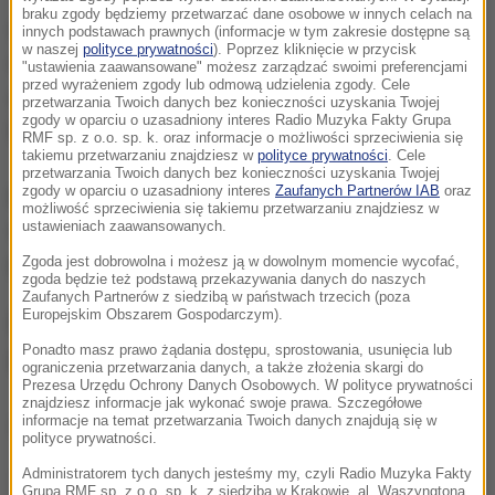
braku zgody będziemy przetwarzać dane osobowe w innych celach na
Woda stoi w parku otaczającym zamek w
innych podstawach prawnych (informacje w tym zakresie dostępne są
w naszej
polityce prywatności
). Poprzez kliknięcie w przycisk
Chambord, jeden z najsłynniejszych i najczęściej
"ustawienia zaawansowane" możesz zarządzać swoimi preferencjami
przed wyrażeniem zgody lub odmową udzielenia zgody. Cele
odwiedzanych przez turystów, jakie znajdują się w
przetwarzania Twoich danych bez konieczności uzyskania Twojej
zgody w oparciu o uzasadniony interes Radio Muzyka Fakty Grupa
Dolinie Loary.
RMF sp. z o.o. sp. k. oraz informacje o możliwości sprzeciwienia się
takiemu przetwarzaniu znajdziesz w
polityce prywatności
. Cele
przetwarzania Twoich danych bez konieczności uzyskania Twojej
zgody w oparciu o uzasadniony interes
Zaufanych Partnerów IAB
oraz
MSW Francji podało, że służby w całym kraju były
możliwość sprzeciwienia się takiemu przetwarzaniu znajdziesz w
ustawieniach zaawansowanych.
wzywane ponad 10 tys. razy do przypadków zalań i
podtopień.
Zgoda jest dobrowolna i możesz ją w dowolnym momencie wycofać,
zgoda będzie też podstawą przekazywania danych do naszych
Zaufanych Partnerów z siedzibą w państwach trzecich (poza
Europejskim Obszarem Gospodarczym).
Sekwana wystąpiła z brzegów
Ponadto masz prawo żądania dostępu, sprostowania, usunięcia lub
zalewając bulwary i ulice
ograniczenia przetwarzania danych, a także złożenia skargi do
Prezesa Urzędu Ochrony Danych Osobowych. W polityce prywatności
znajdziesz informacje jak wykonać swoje prawa. Szczegółowe
informacje na temat przetwarzania Twoich danych znajdują się w
Dalsza część artykułu pod materiałem video:
polityce prywatności.
Administratorem tych danych jesteśmy my, czyli Radio Muzyka Fakty
Grupa RMF sp. z o.o. sp. k. z siedzibą w Krakowie, al. Waszyngtona