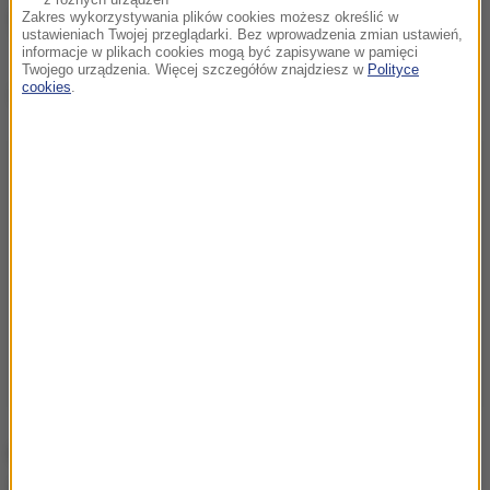
Zakres wykorzystywania plików cookies możesz określić w
To dopiero początek debaty
ustawieniach Twojej przeglądarki. Bez wprowadzenia zmian ustawień,
informacje w plikach cookies mogą być zapisywane w pamięci
Twojego urządzenia. Więcej szczegółów znajdziesz w
Polityce
cookies
.
Dalsza część artykułu pod materiałem video:
Komisarz przyznała, że rozumie obawy, jakie wiążą
się z tym zagadnieniem, dlatego bardzo poważnie