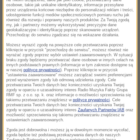
od europejskich podatników, musi być gwarancja, że
osobowe, takie jak unikalne identyfikatory, informacje przesyłane
przez urządzenia końcowe niezbędne do personalizacji reklam i treści,
mamy niezależny wymiar sprawiedliwości i
udostępnienie funkcji mediów społecznościowych pomiaru ruchu jak
również dla rozwoju i poprawny naszych produktów. Za Twoją zgodą
praworządność
- stwierdziła na środowej konferencji
my, jak i partnerzy możemy wykorzystywać precyzyjne dane
geolokalizacyjne i identyfikację poprzez skanowanie urządzeń.
prasowej komisarz Vera Jourova.
Przechodząc do serwisu zgadzasz się na wskazane działania.
Jak zaznaczyła, otrzymała od kolegium komisarzy
Możesz wyrazić zgodę na powyższe cele przetwarzania poprzez
kliknięcie w przycisk "przechodzę do serwisu", możesz również nie
zadanie opracowania definicji dotyczącej
wyrażać zgody poprzez wybór ustawień zaawansowanych. W sytuacji
braku zgody będziemy przetwarzać dane osobowe w innych celach na
poszanowania praworządności we wszystkich
innych podstawach prawnych (informacje w tym zakresie dostępne są
w naszej
polityce prywatności
). Poprzez kliknięcie w przycisk
krajach członkowskich. Miałaby ona być powiązana
"ustawienia zaawansowane" możesz zarządzać swoimi preferencjami
przed wyrażeniem zgody lub odmową udzielenia zgody. Cele
ze wszystkimi funduszami z budżetu UE, a nie tylko
przetwarzania Twoich danych bez konieczności uzyskania Twojej
zgody w oparciu o uzasadniony interes Radio Muzyka Fakty Grupa
z tymi z polityki spójności.
To ważne, bo to nie może
RMF sp. z o.o. sp. k. oraz informacje o możliwości sprzeciwienia się
takiemu przetwarzaniu znajdziesz w
polityce prywatności
. Cele
być postrzegane jako ostrzeżenie czy kara wobec
przetwarzania Twoich danych bez konieczności uzyskania Twojej
tylko niektórych krajów członkowskich
- podkreśliła
zgody w oparciu o uzasadniony interes
Zaufanych Partnerów IAB
oraz
możliwość sprzeciwienia się takiemu przetwarzaniu znajdziesz w
Jourova.
ustawieniach zaawansowanych.
Zgoda jest dobrowolna i możesz ją w dowolnym momencie wycofać,
Komisja chce precyzyjnie zdefiniować, jakie są
zgoda będzie też podstawą przekazywania danych do naszych
Zaufanych Partnerów z siedzibą w państwach trzecich (poza