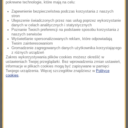
pokrewne technologie, które mają na celu:
władzami. Zajmą się organizacją identyfikacji ciał
Zapewnienie bezpieczeństwa podczas korzystania z naszych
Polaków, a następnie - ich transportem do kraju.
stron
Ulepszenie świadczonych przez nas usług poprzez wykorzystanie
danych w celach analitycznych i statystycznych
W Etiopii w związku z katastrofą ogłoszono żałobę
Poznanie Twoich preferencji na podstawie sposobu korzystania z
naszych serwisów
narodową.
Wyświetlanie spersonalizowanych reklam, które odpowiadają
Twoim zainteresowaniom
Gromadzenie zagregowanych danych użytkownika korzystającego
Czarna skrzynka odnaleziona
z różnych urządzeń
Zakres wykorzystywania plików cookies możesz określić w
ustawieniach Twojej przeglądarki. Bez wprowadzenia zmian ustawień,
Znaleziono czarną skrzynkę etiopskiego Boeinga
informacje w plikach cookies mogą być zapisywane w pamięci
Twojego urządzenia. Więcej szczegółów znajdziesz w
Polityce
737 Max 8. To rejestrator rozmów w kokpicie
cookies
.
samolotu i cyfrowy zapis lotu.
Etiopskie linie lotnicze Ethiopian Airlines
poinformowały w poniedziałek na Twitterze, że
uziemiły do odwołania flotę swoich Boeingów 737
MAX 8
.
Choć nie znamy jeszcze przyczyny katastrofy,