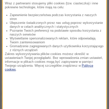
ukrywający się za maskami powinni liczyć się z
Wraz z partnerami stosujemy pliki cookies (tzw. ciasteczka) i inne
pokrewne technologie, które mają na celu:
kontrolą tożsamości.
Zapewnienie bezpieczeństwa podczas korzystania z naszych
stron
Szczególnym nadzorem ze strony sił porządkowych
Ulepszenie świadczonych przez nas usług poprzez wykorzystanie
danych w celach analitycznych i statystycznych
i wszelkich służb odpowiedzialnych za
Poznanie Twoich preferencji na podstawie sposobu korzystania z
naszych serwisów
bezpieczeństwo, w tym wojska, objęto okolice placu
Wyświetlanie spersonalizowanych reklam, które odpowiadają
Twoim zainteresowaniom
Świętego Marka. Mimo tych nadzwyczajnych kroków
Gromadzenie zagregowanych danych użytkownika korzystającego
z różnych urządzeń
Wenecja pozostanie miastem otwartym - obiecują
Zakres wykorzystywania plików cookies możesz określić w
ustawieniach Twojej przeglądarki. Bez wprowadzenia zmian ustawień,
władze, które uzgodniły ich szczegóły z MSW.
informacje w plikach cookies mogą być zapisywane w pamięci
Twojego urządzenia. Więcej szczegółów znajdziesz w
Polityce
cookies
.
Jest to miasto specjalne i zatem powinno też mieć
specjalną ochronę
- powiedział włoski minister
spraw wewnętrznych Angelino Alfano
przedstawiając szczegóły przygotowanego po
zamachach w Paryżu planu pod hasłem "Wenecja
miastem bezpiecznym".