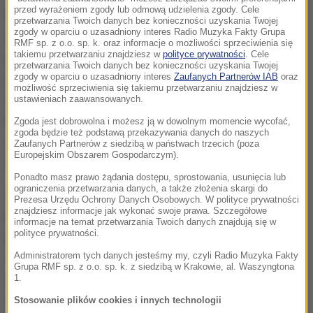
przed wyrażeniem zgody lub odmową udzielenia zgody. Cele
Postulaty zakazu noszenia masek, jednego z
przetwarzania Twoich danych bez konieczności uzyskania Twojej
zgody w oparciu o uzasadniony interes Radio Muzyka Fakty Grupa
symboli miasta i karnawału, zostały uznane w
RMF sp. z o.o. sp. k. oraz informacje o możliwości sprzeciwienia się
takiemu przetwarzaniu znajdziesz w
polityce prywatności
. Cele
mediach za nie do pomyślenia. Prowadzono
przetwarzania Twoich danych bez konieczności uzyskania Twojej
zgody w oparciu o uzasadniony interes
Zaufanych Partnerów IAB
oraz
dyskusje, w których dominowały opinie, że jest to
możliwość sprzeciwienia się takiemu przetwarzaniu znajdziesz w
wręcz niewyobrażalne i może tylko zniechęcić
ustawieniach zaawansowanych.
turystów do przyjazdu. Dlatego burmistrz
Zgoda jest dobrowolna i możesz ją w dowolnym momencie wycofać,
zgoda będzie też podstawą przekazywania danych do naszych
zaapelował do Włochów i cudzoziemców, by jak co
Zaufanych Partnerów z siedzibą w państwach trzecich (poza
Europejskim Obszarem Gospodarczym).
roku przyjechali bawić się nad Canal Grande.
Ponadto masz prawo żądania dostępu, sprostowania, usunięcia lub
ograniczenia przetwarzania danych, a także złożenia skargi do
Zapowiedziano zarazem, że w czasie karnawału na
Prezesa Urzędu Ochrony Danych Osobowych. W polityce prywatności
znajdziesz informacje jak wykonać swoje prawa. Szczegółowe
przełomie stycznia i lutego przyszłego roku,
informacje na temat przetwarzania Twoich danych znajdują się w
polityce prywatności.
przyciągającego co roku dziesiątki tysięcy turystów
Administratorem tych danych jesteśmy my, czyli Radio Muzyka Fakty
z całego świata kontrole będą nadzwyczaj
Grupa RMF sp. z o.o. sp. k. z siedzibą w Krakowie, al. Waszyngtona
skrupulatne. To zaś oznacza, że uczestnicy
1.
największej w Europie zabawy pod gołym niebem,
Stosowanie plików cookies i innych technologii