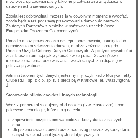
możliwość sprzeciwienia się takiemu przetwarzaniu znajdziesz w
ustawieniach zaawansowanych.
Georgia, którego zadaniem jest propagowanie na
Zgoda jest dobrowolna i możesz ją w dowolnym momencie wycofać,
świecie demokracji, ochrony zdrowia i oświaty.
zgoda będzie też podstawą przekazywania danych do naszych
Zaufanych Partnerów z siedzibą w państwach trzecich (poza
Były prezydent USA był aktywny w różnych
Europejskim Obszarem Gospodarczym).
dziedzinach, podejmował się m.in. misji
Ponadto masz prawo żądania dostępu, sprostowania, usunięcia lub
ograniczenia przetwarzania danych, a także złożenia skargi do
zagranicznych. W 2002 roku Jimmy Carter został
Prezesa Urzędu Ochrony Danych Osobowych. W polityce prywatności
znajdziesz informacje jak wykonać swoje prawa. Szczegółowe
uhonorowany Pokojową Nagrodą Nobla.
informacje na temat przetwarzania Twoich danych znajdują się w
polityce prywatności.
Administratorem tych danych jesteśmy my, czyli Radio Muzyka Fakty
(MN)
Grupa RMF sp. z o.o. sp. k. z siedzibą w Krakowie, al. Waszyngtona
1.
Stosowanie plików cookies i innych technologii
Źródło: RMF24/PAP
Wraz z partnerami stosujemy pliki cookies (tzw. ciasteczka) i inne
pokrewne technologie, które mają na celu:
chcesz widzieć więcej artykułów od RMF24?
dodaj w
Zapewnienie bezpieczeństwa podczas korzystania z naszych
Google
stron
Ulepszenie świadczonych przez nas usług poprzez wykorzystanie
danych w celach analitycznych i statystycznych