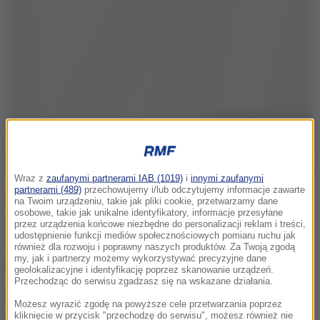
Wraz z
zaufanymi partnerami IAB (1019)
i
innymi zaufanymi
partnerami (489)
przechowujemy i/lub odczytujemy informacje zawarte
W islandzkim parlamencie (Althingi) zasiadać będą
na Twoim urządzeniu, takie jak pliki cookie, przetwarzamy dane
osobowe, takie jak unikalne identyfikatory, informacje przesyłane
posłowie aż ośmiu ugrupowań, co uznaje się za
przez urządzenia końcowe niezbędne do personalizacji reklam i treści,
udostępnienie funkcji mediów społecznościowych pomiaru ruchu jak
dowód postępującej fragmentaryzacji sceny
również dla rozwoju i poprawny naszych produktów. Za Twoją zgodą
my, jak i partnerzy możemy wykorzystywać precyzyjne dane
politycznej w tym kraju.
geolokalizacyjne i identyfikację poprzez skanowanie urządzeń.
Przechodząc do serwisu zgadzasz się na wskazane działania.
Najwięcej głosów - 25 proc. - zdobyła PN, ale to
Możesz wyrazić zgodę na powyższe cele przetwarzania poprzez
wynik o 4 pkt proc. gorszy niż w poprzednich
kliknięcie w przycisk "przechodzę do serwisu", możesz również nie