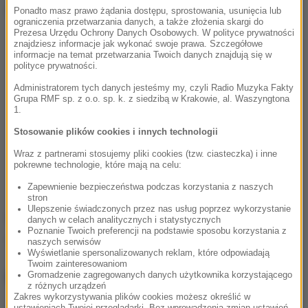
Dalsza część artykułu pod materiałem video:
Ponadto masz prawo żądania dostępu, sprostowania, usunięcia lub
ograniczenia przetwarzania danych, a także złożenia skargi do
Prezesa Urzędu Ochrony Danych Osobowych. W polityce prywatności
znajdziesz informacje jak wykonać swoje prawa. Szczegółowe
informacje na temat przetwarzania Twoich danych znajdują się w
polityce prywatności.
Administratorem tych danych jesteśmy my, czyli Radio Muzyka Fakty
Grupa RMF sp. z o.o. sp. k. z siedzibą w Krakowie, al. Waszyngtona
1.
Stosowanie plików cookies i innych technologii
Wraz z partnerami stosujemy pliki cookies (tzw. ciasteczka) i inne
pokrewne technologie, które mają na celu:
Zapewnienie bezpieczeństwa podczas korzystania z naszych
stron
Ulepszenie świadczonych przez nas usług poprzez wykorzystanie
Źródło: PAP
danych w celach analitycznych i statystycznych
Poznanie Twoich preferencji na podstawie sposobu korzystania z
Holandia
święta
Tagi:
naszych serwisów
Wyświetlanie spersonalizowanych reklam, które odpowiadają
Twoim zainteresowaniom
NAJWAŻNIEJSZE FAKTY
Gromadzenie zagregowanych danych użytkownika korzystającego
z różnych urządzeń
Zakres wykorzystywania plików cookies możesz określić w
ustawieniach Twojej przeglądarki. Bez wprowadzenia zmian ustawień,