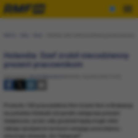
RMF24
Fakty
Świat
Holandia: Szef zrobił niecodzienny prezent pracowni
Holandia: Szef zrobił niecodzienny
prezent pracownikom
Opracowanie:
Nicole Makarewicz
Niedziela, 4 grudnia 2022 (15:52)
Przeszło 100 pracowników firm trzech firm w Brabancji
na południu Holandii otrzymało nietypowy prezent
świąteczny: przez cały grudzień będą mogli robić
zakupy spożywcze na koszt swojego pracodawcy -
informuje dziennik „De Telegraaf”.