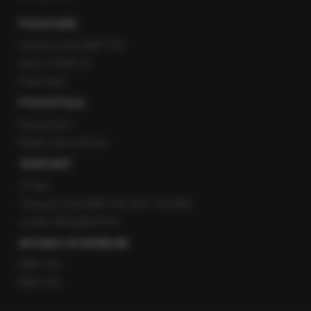
POLECANE
Gorąca Linia RMF FM
Staż w RMF24
Patronaty
POZOSTAŁE
Newsroom
Radio internetowe
KONTAKT
O nas
Gorąca Linia RMF FM: 600 700 800
email: fakty@rmf.fm
APLIKACJE MOBILNE
RMF FM
RMF ON