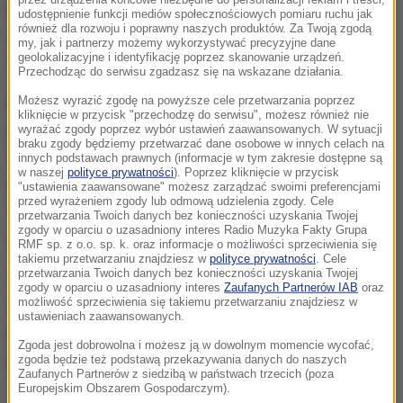
pracowników wpadł przedsiębiorca Joris Toonders,
udostępnienie funkcji mediów społecznościowych pomiaru ruchu jak
również dla rozwoju i poprawny naszych produktów. Za Twoją zgodą
założyciel firm internetowych Yonego, Bambelo i
my, jak i partnerzy możemy wykorzystywać precyzyjne dane
geolokalizacyjne i identyfikację poprzez skanowanie urządzeń.
Xpendy.
Przechodząc do serwisu zgadzasz się na wskazane działania.
Możesz wyrazić zgodę na powyższe cele przetwarzania poprzez
Wszyscy zatrudnieni, a jest ich ponad 100, będą
kliknięcie w przycisk "przechodzę do serwisu", możesz również nie
mogli kupować artykuły spożywcze przez cały
wyrażać zgody poprzez wybór ustawień zaawansowanych. W sytuacji
braku zgody będziemy przetwarzać dane osobowe w innych celach na
grudzień bez limitu.
"Nie wiem, ile to mnie będzie
innych podstawach prawnych (informacje w tym zakresie dostępne są
w naszej
polityce prywatności
). Poprzez kliknięcie w przycisk
kosztować" - przyznał Toonders w rozmowie z "De
"ustawienia zaawansowane" możesz zarządzać swoimi preferencjami
przed wyrażeniem zgody lub odmową udzielenia zgody. Cele
Telegraaf" i dodał, że ufa swoim pracownikom i ma
przetwarzania Twoich danych bez konieczności uzyskania Twojej
zgody w oparciu o uzasadniony interes Radio Muzyka Fakty Grupa
nadzieję, że "wszyscy będą się świetnie bawić".
RMF sp. z o.o. sp. k. oraz informacje o możliwości sprzeciwienia się
takiemu przetwarzaniu znajdziesz w
polityce prywatności
. Cele
przetwarzania Twoich danych bez konieczności uzyskania Twojej
"Firma ma się dobrze, a ja koncentruję się na
zgody w oparciu o uzasadniony interes
Zaufanych Partnerów IAB
oraz
możliwość sprzeciwienia się takiemu przetwarzaniu znajdziesz w
perspektywie długoterminowej.
Chcę pozytywnej
ustawieniach zaawansowanych.
kultury korporacyjnej, a szczęście pracowników
Zgoda jest dobrowolna i możesz ją w dowolnym momencie wycofać,
jest tego częścią
" - mówi przedsiębiorca.
zgoda będzie też podstawą przekazywania danych do naszych
Zaufanych Partnerów z siedzibą w państwach trzecich (poza
Europejskim Obszarem Gospodarczym).