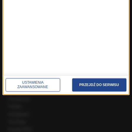
Fakty z Wrocławia
Fakty z Zakopanego
ROZMOWY W RMF FM
Najnowsze rozmowy w RMF FM
Rozmowa o 7:00 w RMF FM i Radiu RMF24
Poranna rozmowa w RMF FM
Popołudniowa rozmowa w RMF FM
Gość Krzysztofa Ziemca w RMF FM
Rozmowy w Radiu RMF24
SPOŁECZNOŚĆ
USTAWIENIA
PRZEJDŹ DO SERWISU
ZAAWANSOWANE
Facebook
Twitter
Instagram
YouTube
Kanały RSS