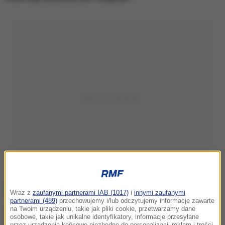
Wraz z
zaufanymi partnerami IAB (1017)
i
innymi zaufanymi
partnerami (489)
przechowujemy i/lub odczytujemy informacje zawarte
na Twoim urządzeniu, takie jak pliki cookie, przetwarzamy dane
Na oryginalny pomysł na prezent dla swoich
osobowe, takie jak unikalne identyfikatory, informacje przesyłane
przez urządzenia końcowe niezbędne do personalizacji reklam i treści,