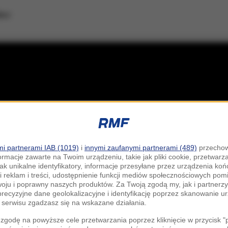
eo:
i partnerami IAB (1019)
i
innymi zaufanymi partnerami (489)
przechow
ormacje zawarte na Twoim urządzeniu, takie jak pliki cookie, przetwar
jak unikalne identyfikatory, informacje przesyłane przez urządzenia k
i reklam i treści, udostępnienie funkcji mediów społecznościowych pom
woju i poprawny naszych produktów. Za Twoją zgodą my, jak i partner
recyzyjne dane geolokalizacyjne i identyfikację poprzez skanowanie u
serwisu zgadzasz się na wskazane działania.
zgodę na powyższe cele przetwarzania poprzez kliknięcie w przycisk 