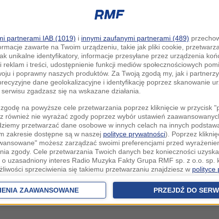
i partnerami IAB (1019)
i
innymi zaufanymi partnerami (489)
przechow
ormacje zawarte na Twoim urządzeniu, takie jak pliki cookie, przetwar
jak unikalne identyfikatory, informacje przesyłane przez urządzenia k
i reklam i treści, udostępnienie funkcji mediów społecznościowych pom
woju i poprawny naszych produktów. Za Twoją zgodą my, jak i partner
recyzyjne dane geolokalizacyjne i identyfikację poprzez skanowanie u
serwisu zgadzasz się na wskazane działania.
zgodę na powyższe cele przetwarzania poprzez kliknięcie w przycisk 
z również nie wyrażać zgody poprzez wybór ustawień zaawansowanych
dziemy przetwarzać dane osobowe w innych celach na innych podsta
ym zakresie dostępne są w naszej
polityce prywatności
). Poprzez kliknię
awansowane" możesz zarządzać swoimi preferencjami przed wyrażenie
ia zgody. Cele przetwarzania Twoich danych bez konieczności uzyska
 o uzasadniony interes Radio Muzyka Fakty Grupa RMF sp. z o.o. sp. k
żliwości sprzeciwienia się takiemu przetwarzaniu znajdziesz w
polityce
nia Twoich danych bez konieczności uzyskania Twojej zgody w oparci
ch Partnerów IAB
oraz możliwość sprzeciwienia się takiemu przetwarza
IENIA ZAAWANSOWANE
PRZEJDŹ DO SERW
aawansowanych.
rowolna i możesz ją w dowolnym momencie wycofać, zgoda będzie też