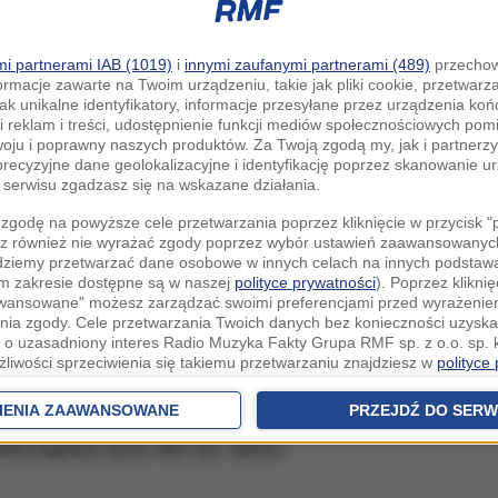
i partnerami IAB (1019)
i
innymi zaufanymi partnerami (489)
przechow
ormacje zawarte na Twoim urządzeniu, takie jak pliki cookie, przetwar
jak unikalne identyfikatory, informacje przesyłane przez urządzenia k
i reklam i treści, udostępnienie funkcji mediów społecznościowych pom
woju i poprawny naszych produktów. Za Twoją zgodą my, jak i partner
recyzyjne dane geolokalizacyjne i identyfikację poprzez skanowanie u
serwisu zgadzasz się na wskazane działania.
zgodę na powyższe cele przetwarzania poprzez kliknięcie w przycisk 
z również nie wyrażać zgody poprzez wybór ustawień zaawansowanych
dziemy przetwarzać dane osobowe w innych celach na innych podsta
ym zakresie dostępne są w naszej
polityce prywatności
). Poprzez kliknię
awansowane" możesz zarządzać swoimi preferencjami przed wyrażenie
ia zgody. Cele przetwarzania Twoich danych bez konieczności uzyska
 o uzasadniony interes Radio Muzyka Fakty Grupa RMF sp. z o.o. sp. k
u pięciokrotnie wzrosła liczba osób zagrożonych
żliwości sprzeciwienia się takiemu przetwarzaniu znajdziesz w
polityce
200 tys. osób musiało opuścić swoje domy. Jak alarmuj
nia Twoich danych bez konieczności uzyskania Twojej zgody w oparci
ch Partnerów IAB
oraz możliwość sprzeciwienia się takiemu przetwarza
IENIA ZAAWANSOWANE
PRZEJDŹ DO SERW
zypadków ciężkiego ostrego niedożywienia wśród dzieci p
aawansowanych.
ód zagraża życiu 362 tys. dzieci.
rowolna i możesz ją w dowolnym momencie wycofać, zgoda będzie też
anych do naszych Zaufanych Partnerów z siedzibą w państwach trzec