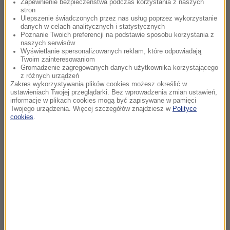
Zapewnienie bezpieczeństwa podczas korzystania z naszych
stron
Ulepszenie świadczonych przez nas usług poprzez wykorzystanie
danych w celach analitycznych i statystycznych
Poznanie Twoich preferencji na podstawie sposobu korzystania z
naszych serwisów
Wyświetlanie spersonalizowanych reklam, które odpowiadają
Twoim zainteresowaniom
Gromadzenie zagregowanych danych użytkownika korzystającego
z różnych urządzeń
Zakres wykorzystywania plików cookies możesz określić w
ustawieniach Twojej przeglądarki. Bez wprowadzenia zmian ustawień,
informacje w plikach cookies mogą być zapisywane w pamięci
Twojego urządzenia. Więcej szczegółów znajdziesz w
Polityce
cookies
.