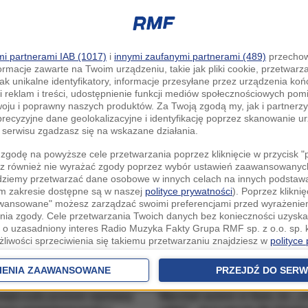
zaznacza, właśnie ta słabość jest niepokojąca. "Może ona
i szkodę wszystkim" - ostrzega komentator. Zachód powin
y", nie może dać się zastraszyć, ale równocześnie powini
i partnerami IAB (1017)
i
innymi zaufanymi partnerami (489)
przechow
wiedzieć, że ma do czynienia z pewnym siebie, ale goto
ormacje zawarte na Twoim urządzeniu, takie jak pliki cookie, przetwar
jak unikalne identyfikatory, informacje przesyłane przez urządzenia k
ie chce konfliktu, ale też go się nie boi" - konkluduje
i reklam i treści, udostępnienie funkcji mediów społecznościowych pom
woju i poprawny naszych produktów. Za Twoją zgodą my, jak i partner
recyzyjne dane geolokalizacyjne i identyfikację poprzez skanowanie u
serwisu zgadzasz się na wskazane działania.
zgodę na powyższe cele przetwarzania poprzez kliknięcie w przycisk 
z również nie wyrażać zgody poprzez wybór ustawień zaawansowanych
dziemy przetwarzać dane osobowe w innych celach na innych podsta
ym zakresie dostępne są w naszej
polityce prywatności
). Poprzez kliknię
awansowane" możesz zarządzać swoimi preferencjami przed wyrażenie
ia zgody. Cele przetwarzania Twoich danych bez konieczności uzyska
 o uzasadniony interes Radio Muzyka Fakty Grupa RMF sp. z o.o. sp. k
żliwości sprzeciwienia się takiemu przetwarzaniu znajdziesz w
polityce
nia Twoich danych bez konieczności uzyskania Twojej zgody w oparci
ch Partnerów IAB
oraz możliwość sprzeciwienia się takiemu przetwarza
IENIA ZAAWANSOWANE
PRZEJDŹ DO SERW
aawansowanych.
iększyły poziom wymiany
Wjechał autem w tłum, bo „c
rowolna i możesz ją w dowolnym momencie wycofać, zgoda będzie też