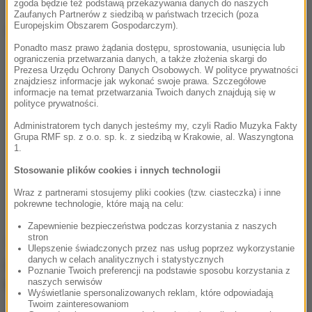
zgoda będzie też podstawą przekazywania danych do naszych
Zaufanych Partnerów z siedzibą w państwach trzecich (poza
Europejskim Obszarem Gospodarczym).
Dalsza część artykułu pod materiałem video:
Ponadto masz prawo żądania dostępu, sprostowania, usunięcia lub
ograniczenia przetwarzania danych, a także złożenia skargi do
Prezesa Urzędu Ochrony Danych Osobowych. W polityce prywatności
znajdziesz informacje jak wykonać swoje prawa. Szczegółowe
informacje na temat przetwarzania Twoich danych znajdują się w
polityce prywatności.
Administratorem tych danych jesteśmy my, czyli Radio Muzyka Fakty
Grupa RMF sp. z o.o. sp. k. z siedzibą w Krakowie, al. Waszyngtona
1.
Stosowanie plików cookies i innych technologii
Wraz z partnerami stosujemy pliki cookies (tzw. ciasteczka) i inne
pokrewne technologie, które mają na celu:
Zapewnienie bezpieczeństwa podczas korzystania z naszych
stron
51-letni aktor Christian Klepser, używający
Ulepszenie świadczonych przez nas usług poprzez wykorzystanie
danych w celach analitycznych i statystycznych
pseudonimu Christian Oliver,
spędzał od kilku dni na
Poznanie Twoich preferencji na podstawie sposobu korzystania z
naszych serwisów
Karaibach urlop z rodziną.
Wyświetlanie spersonalizowanych reklam, które odpowiadają
Twoim zainteresowaniom