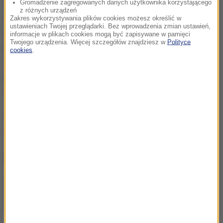
Christian Oliver, który był też modelem, producentem
Gromadzenie zagregowanych danych użytkownika korzystającego
z różnych urządzeń
filmowym oraz scenarzystą. Wystąpił jako aktor
Zakres wykorzystywania plików cookies możesz określić w
ustawieniach Twojej przeglądarki. Bez wprowadzenia zmian ustawień,
m.in. w filmach "Speed Racer", "Walkiria", "Trzej
informacje w plikach cookies mogą być zapisywane w pamięci
Twojego urządzenia. Więcej szczegółów znajdziesz w
Polityce
Muszkieterowie", a także w serialu "Cobra - oddział
cookies
.
specjalny". Grał w produkcjach u boku takich sław
kina jak George Clooney, Tobey Maguire, Tom Cruise i
Cate Blanchett.
Źródło: PAP
katastrofa samolotu
Tagi:
NAJWAŻNIEJSZE FAKTY
Z jeziora wyłowiono ciało.
To mąż włoskiej minister