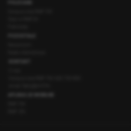
POLECANE
Gorąca Linia RMF FM
Staż w RMF24
Patronaty
POZOSTAŁE
Newsroom
Radio internetowe
KONTAKT
O nas
Gorąca Linia RMF FM: 600 700 800
email: fakty@rmf.fm
APLIKACJE MOBILNE
RMF FM
RMF ON