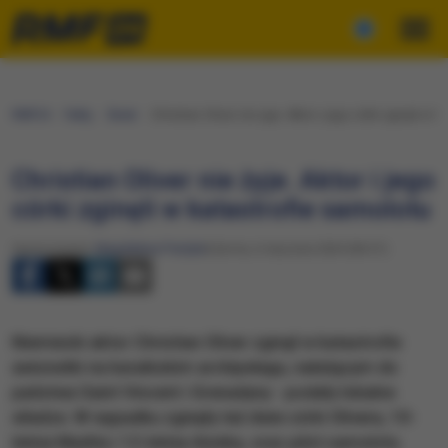
RMF24
Fakty
Świat
Christian Oliver nie żyje. Aktor i jego córki zginęli w 
Christian Oliver nie żyje. Aktor i jego
córki zginęli w katastrofie samolotu
Opracowanie:
Magdalena Partyła
Sobota, 6 stycznia 2024 (06:31)
Niemiecki aktor Christian Oliver zginął w katastrofie
awionetki na karaibskim archipelagu, należącym do
państwa Saint Vincent i Grenadyny - podały lokalne
władze. W wypadku zginęły też dwie córki Olivera, 10-
letnia Madita i 12-letnia Annika, oraz pilot samolotu.