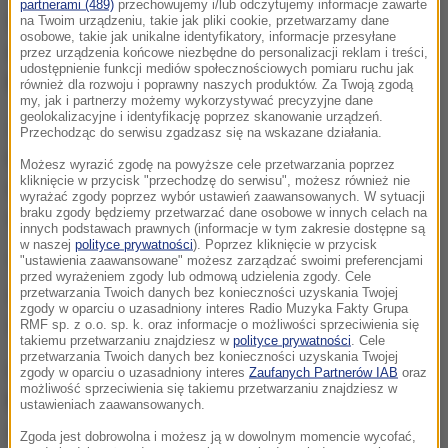
partnerami (489)
przechowujemy i/lub odczytujemy informacje zawarte
Według lokalnej policji
do katastrofy doszło "z
na Twoim urządzeniu, takie jak pliki cookie, przetwarzamy dane
osobowe, takie jak unikalne identyfikatory, informacje przesyłane
wciąż nieznanych przyczyn" u brzegów wyspy
przez urządzenia końcowe niezbędne do personalizacji reklam i treści,
udostępnienie funkcji mediów społecznościowych pomiaru ruchu jak
Bequia
, wchodzącej w skład archipelagu Grenadyn.
również dla rozwoju i poprawny naszych produktów. Za Twoją zgodą
my, jak i partnerzy możemy wykorzystywać precyzyjne dane
geolokalizacyjne i identyfikację poprzez skanowanie urządzeń.
Zdarzenie to potwierdził jeden z mieszkańców
Przechodząc do serwisu zgadzasz się na wskazane działania.
karaibskiej wyspy. Zarejestrował telefonem
Możesz wyrazić zgodę na powyższe cele przetwarzania poprzez
kliknięcie w przycisk "przechodzę do serwisu", możesz również nie
moment, w którym spadająca awionetka uderzyła w
wyrażać zgody poprzez wybór ustawień zaawansowanych. W sytuacji
braku zgody będziemy przetwarzać dane osobowe w innych celach na
wodę.
innych podstawach prawnych (informacje w tym zakresie dostępne są
w naszej
polityce prywatności
). Poprzez kliknięcie w przycisk
"ustawienia zaawansowane" możesz zarządzać swoimi preferencjami
"Rozbił się samolot! Wezwijcie straż wybrzeża!"
-
przed wyrażeniem zgody lub odmową udzielenia zgody. Cele
słychać na nagraniu krzyki świadków tragicznego
przetwarzania Twoich danych bez konieczności uzyskania Twojej
zgody w oparciu o uzasadniony interes Radio Muzyka Fakty Grupa
zdarzenia.
RMF sp. z o.o. sp. k. oraz informacje o możliwości sprzeciwienia się
takiemu przetwarzaniu znajdziesz w
polityce prywatności
. Cele
przetwarzania Twoich danych bez konieczności uzyskania Twojej
Lokalne media twierdzą, że
samolot przed
zgody w oparciu o uzasadniony interes
Zaufanych Partnerów IAB
oraz
możliwość sprzeciwienia się takiemu przetwarzaniu znajdziesz w
katastrofą mógł mieć problemy z silnikiem
, a
ustawieniach zaawansowanych.
awarię zgłaszał wieży kontroli lotów pilot maszyny.
Zgoda jest dobrowolna i możesz ją w dowolnym momencie wycofać,