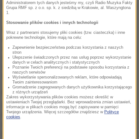
Administratorem tych danych jesteśmy my, czyli Radio Muzyka Fakty
których widać rosyjskich wojskowych pod nadzorem
Grupa RMF sp. z o.o. sp. k. z siedzibą w Krakowie, al. Waszyngtona
1.
chińskich instruktorów.
Stosowanie plików cookies i innych technologii
Rosyjscy żołnierze uczestniczyli m.in. w wykładach
Wraz z partnerami stosujemy pliki cookies (tzw. ciasteczka) i inne
pokrewne technologie, które mają na celu:
prowadzonych przez chińskich instruktorów,
analizowali model reaktora jądrowego oraz uczyli się
Zapewnienie bezpieczeństwa podczas korzystania z naszych
stron
rozpoznania chemicznego i radiacyjnego, a także
Ulepszenie świadczonych przez nas usług poprzez wykorzystanie
danych w celach analitycznych i statystycznych
zabezpieczania systemów wentylacyjnych przed
Poznanie Twoich preferencji na podstawie sposobu korzystania z
naszych serwisów
skażeniem.
Wyświetlanie spersonalizowanych reklam, które odpowiadają
Twoim zainteresowaniom
Gromadzenie zagregowanych danych użytkownika korzystającego
Reakcja Rosji i Chin na doniesienia
z różnych urządzeń
Zakres wykorzystywania plików cookies możesz określić w
ustawieniach Twojej przeglądarki. Bez wprowadzenia zmian ustawień,
Chińskie Ministerstwo Spraw Zagranicznych w
informacje w plikach cookies mogą być zapisywane w pamięci
Twojego urządzenia. Więcej szczegółów znajdziesz w
Polityce
komentarzu dla agencji Reuters określiło te
cookies
.
doniesienia jako „całkowicie bezpodstawne” i
podkreśliło, że stanowisko Chin wobec wojny w